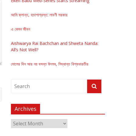
Eken Babu Web-Series Starts Streaming
আমি ক্লান্ত, হতাশাগ্রস্ত: লাবণী সরকার
এ কেমন জীবন
Aishwarya Rai Bachchan and Shweta Nanda:
All’s Not Well?
দোলের দিন আর নয় বসন্ত উৎসব, সিদ্ধান্ত বিশ্বভারতীর
Archives