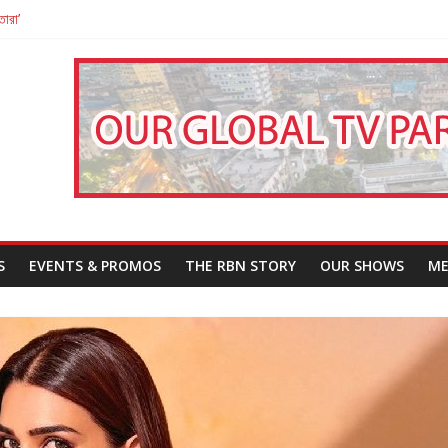
তারা’
পন
That Challenges Our Understanding of Justice
S
EVENTS & PROMOS
THE RBN STORY
OUR SHOWS
ME