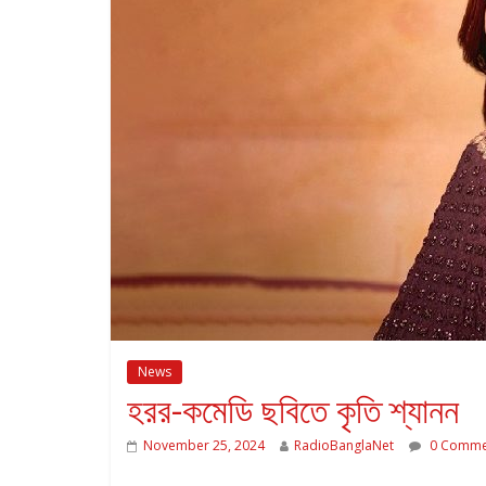
News
হরর-কমেডি ছবিতে কৃতি শ্যানন
November 25, 2024
RadioBanglaNet
0 Comme