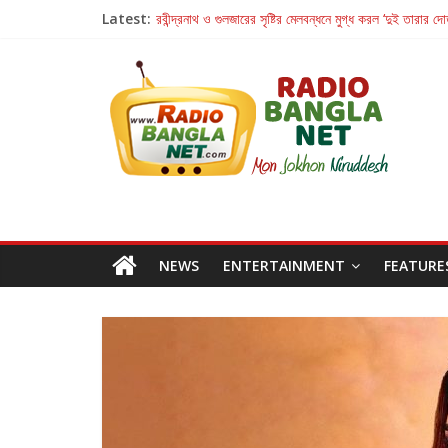
Latest:
হাওয়া বদলের টলিউডে ‘তুমি এলে তাই’
রবীন্দ্রনাথ ও গুলজারের সৃষ্টির মেলবন্ধনে মুগ্ধ করল ‘দুই তারার দো
কলের গান থেকে রীলস্ — বাঙালির গান শোনার বিবর্তনের গল্প
জগন্নাথমঙ্গলম্ — বাংলায় প্রথমবার মঞ্চে এবার রথযাত্রার উদযা
Retribution: A Thought-Provoking Short Film 
NEWS
ENTERTAINMENT
FEATURE