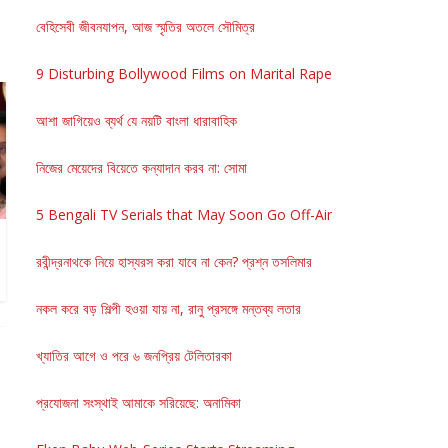
বেহিসেবী জীবনযাপন, আজ স্মৃতির অতলে সৌমিত্র
9 Disturbing Bollywood Films on Marital Rape
আশা জাগিয়েও ব্যর্থ যে নয়টি বাংলা ধারাবাহিক
নিজের মেয়েদের বিয়েতে কন্যাদান করব না: সোমা
5 Bengali TV Serials that May Soon Go Off-Air
রবীন্দ্রনাথকে নিয়ে হাস্যরস করা যাবে না কেন? প্রশ্ন তসলিমার
নকল করে বড় শিল্পী হওয়া যায় না, রানু প্রসঙ্গে মন্তব্য লতার
খ্যাতির আগে ও পরে ৬ জনপ্রিয় টেলিতারকা
প্রযোজনা সংস্থাই আমাকে সরিয়েছে: অনামিকা