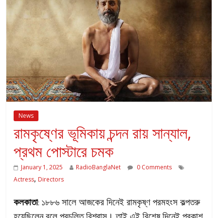
News
রামকৃষ্ণের ভূমিকায় চন্দন রায় সান্যাল,
প্রথম পোস্টারে চমক
January 1, 2025
RadioBanglaNet
0 Comments
,
Actress
Directors
কলকাতা
১৮৮৬ সালে আজকের দিনেই রামকৃষ্ণ পরমহংস কল্পতরু
:
হয়েছিলেন বলে প্রচলিত বিশ্বাস। তাই এই বিশেষ দিনেই প্রকাশ