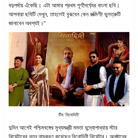
বড়পর্দায় এঁকেছি। এটা আমার প্রথম পূর্ণদৈর্ঘ্যের বাংলা ছবি।
আপনারা ছবিটি দেখুন, তাহলেই বুঝবেন কেন রুক্মিণী! ভুলত্রুটি
জানাবেন অবশ্যই।”
টিম ‘বিনোদিনী’
দুদিন আগেই পশ্চিমবঙ্গের মুখ্যমন্ত্রী মমতা বন্দ্যোপাধ্যায় স্টার
থিয়েটারের নতুন নামকরণ করেছেন বিনোদিনী থিয়েটার। অনুষ্ঠানের