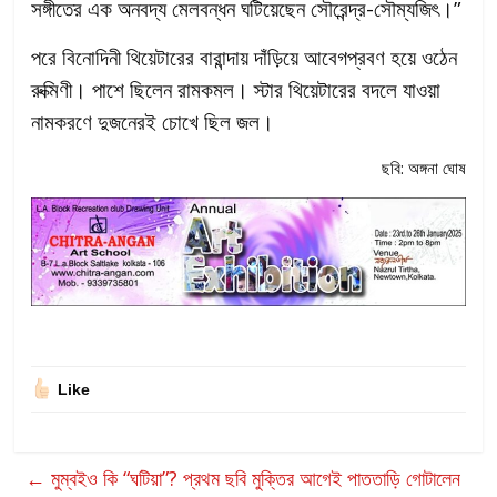
সঙ্গীতের এক অনবদ্য মেলবন্ধন ঘটিয়েছেন সৌরেন্দ্র-সৌম্যজিৎ।”
পরে বিনোদিনী থিয়েটারের বারান্দায় দাঁড়িয়ে আবেগপ্রবণ হয়ে ওঠেন
রুক্মিণী। পাশে ছিলেন রামকমল। স্টার থিয়েটারের বদলে যাওয়া
নামকরণে দুজনেরই চোখে ছিল জল।
ছবি: অঙ্গনা ঘোষ
Like
←
মুম্বইও কি “ঘটিয়া”? প্রথম ছবি মুক্তির আগেই পাততাড়ি গোটালেন