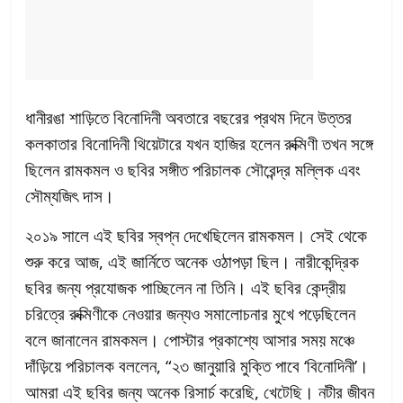
ধানীরঙা শাড়িতে বিনোদিনী অবতারে বছরের প্রথম দিনে উত্তর
কলকাতার বিনোদিনী থিয়েটারে যখন হাজির হলেন রুক্মিণী তখন সঙ্গে
ছিলেন রামকমল ও ছবির সঙ্গীত পরিচালক সৌরেন্দ্র মল্লিক এবং
সৌম্যজিৎ দাস।
২০১৯ সালে এই ছবির স্বপ্ন দেখেছিলেন রামকমল। সেই থেকে
শুরু করে আজ, এই জার্নিতে অনেক ওঠাপড়া ছিল। নারীকেন্দ্রিক
ছবির জন্য প্রযোজক পাচ্ছিলেন না তিনি। এই ছবির কেন্দ্রীয়
চরিত্রে রুক্মিণীকে নেওয়ার জন্যও সমালোচনার মুখে পড়েছিলেন
বলে জানালেন রামকমল। পোস্টার প্রকাশ্যে আসার সময় মঞ্চে
দাঁড়িয়ে পরিচালক বললেন, “২৩ জানুয়ারি মুক্তি পাবে ‘বিনোদিনী’।
আমরা এই ছবির জন্য অনেক রিসার্চ করেছি, খেটেছি। নটীর জীবন