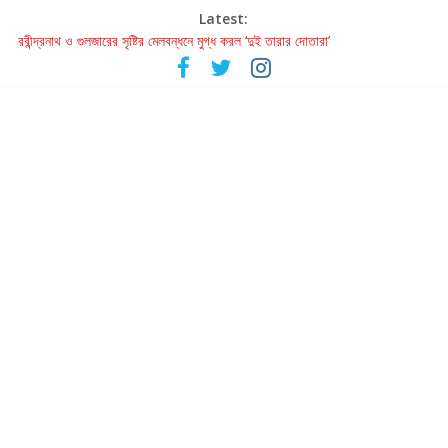
Latest:
রবীন্দ্রনাথ ও গুলজারের সৃষ্টির মেলবন্ধনে মুগ্ধ করল ‘দুই তারার দোতারা’
কলের গান থেকে রীলস্ — বাঙালির গান শোনার বিবর্তনের গল্প
জগন্নাথমঙ্গলম্ — বাংলায় প্রথমবার মঞ্চে এবার রথযাত্রার উদযাপন
Retribution: A Thought-Provoking Short Film That Challenges
Our Understanding of Justice
হাওয়া বদলের টলিউডে ‘তুমি এলে তাই’