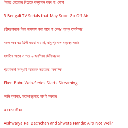
নিজের মেয়েদের বিয়েতে কন্যাদান করব না: সোমা
5 Bengali TV Serials that May Soon Go Off-Air
রবীন্দ্রনাথকে নিয়ে হাস্যরস করা যাবে না কেন? প্রশ্ন তসলিমার
নকল করে বড় শিল্পী হওয়া যায় না, রানু প্রসঙ্গে মন্তব্য লতার
খ্যাতির আগে ও পরে ৬ জনপ্রিয় টেলিতারকা
প্রযোজনা সংস্থাই আমাকে সরিয়েছে: অনামিকা
Eken Babu Web-Series Starts Streaming
আমি ক্লান্ত, হতাশাগ্রস্ত: লাবণী সরকার
এ কেমন জীবন
Aishwarya Rai Bachchan and Shweta Nanda: All’s Not Well?