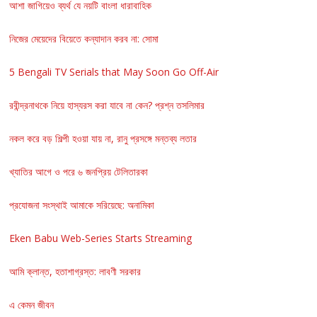
আশা জাগিয়েও ব্যর্থ যে নয়টি বাংলা ধারাবাহিক
নিজের মেয়েদের বিয়েতে কন্যাদান করব না: সোমা
5 Bengali TV Serials that May Soon Go Off-Air
রবীন্দ্রনাথকে নিয়ে হাস্যরস করা যাবে না কেন? প্রশ্ন তসলিমার
নকল করে বড় শিল্পী হওয়া যায় না, রানু প্রসঙ্গে মন্তব্য লতার
খ্যাতির আগে ও পরে ৬ জনপ্রিয় টেলিতারকা
প্রযোজনা সংস্থাই আমাকে সরিয়েছে: অনামিকা
Eken Babu Web-Series Starts Streaming
আমি ক্লান্ত, হতাশাগ্রস্ত: লাবণী সরকার
এ কেমন জীবন