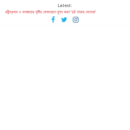
Latest:
রবীন্দ্রনাথ ও গুলজারের সৃষ্টির মেলবন্ধনে মুগ্ধ করল ‘দুই তারার দোতারা’
কলের গান থেকে রীলস্ — বাঙালির গান শোনার বিবর্তনের গল্প
জগন্নাথমঙ্গলম্ — বাংলায় প্রথমবার মঞ্চে এবার রথযাত্রার উদযাপন
Retribution: A Thought-Provoking Short Film That Challenges
Our Understanding of Justice
হাওয়া বদলের টলিউডে ‘তুমি এলে তাই’