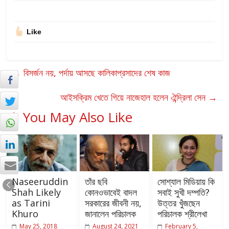
Like
←
বিসর্জন নয়, পর্দায় আসছে কালিকাপ্রসাদের শেষ কাজ
আইসক্রিম খেতে গিয়ে নাজেহাল হলেন ঐন্দ্রিলা সেন
→
You May Also Like
Naseeruddin
তাঁর ছবি
সোশ্যাল মিডিয়ায় কি
Shah Likely
কোনওভাবেই বাদল
সবাই সুখী দম্পতি?
as Tarini
সরকারের জীবনী নয়,
উত্তর খুঁজছেন
Khuro
জানালেন পরিচালক
পরিচালক শ্রীলেখা
May 25, 2018
August 24, 2021
February 5,