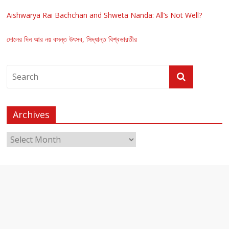
Aishwarya Rai Bachchan and Shweta Nanda: All’s Not Well?
দোলের দিন আর নয় বসন্ত উৎসব, সিদ্ধান্ত বিশ্বভারতীর
Archives