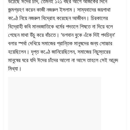
উঠেছে ঈদের চাঁদ, তেমনই ১২১ বছর আগে আজকের দিনে
জন্মগ্রহণ করেন কাজী নজরুল ইসলাম। সাম্যবাদের জয়গাথা
কণ্ঠে নিয়ে নজরুল বিদ্রোহ করেছেন আজীবন। চিরকালের
বিদ্রোহী কবি মানবজাতিকে ধর্মের পদতলে পিষতে না দিয়ে বলে
গেছেন মাথা উঁচু করে বাঁচতে। ‘ভগবান বুকে এঁকে দিই পদচিহ্ন’
বলার স্পর্ধা দেখিয়ে সমাজের প্রান্তিক মানুষদের জন্য সোচ্চার
হয়েছিলেন। দৃপ্ত কণ্ঠে জানিয়েছিলেন, সমাজের নিচুস্তরের
মানুষের ঘরে যদি ঈদের চাঁদের আলো না আসে তাহলে সেই আনন্দ
মিথ্যা।