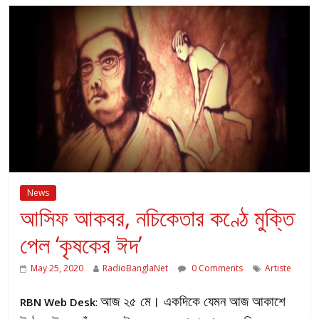
News
আসিফ আকবর, নচিকেতার কণ্ঠে মুক্তি
পেল ‘কৃষকের ঈদ’
May 25, 2020
RadioBanglaNet
0 Comments
Artiste
আজ ২৫ মে। একদিকে যেমন আজ আকাশে
RBN Web Desk
: