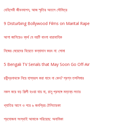
বেহিসেবী জীবনযাপন, আজ স্মৃতির অতলে সৌমিত্র
9 Disturbing Bollywood Films on Marital Rape
আশা জাগিয়েও ব্যর্থ যে নয়টি বাংলা ধারাবাহিক
নিজের মেয়েদের বিয়েতে কন্যাদান করব না: সোমা
5 Bengali TV Serials that May Soon Go Off-Air
রবীন্দ্রনাথকে নিয়ে হাস্যরস করা যাবে না কেন? প্রশ্ন তসলিমার
নকল করে বড় শিল্পী হওয়া যায় না, রানু প্রসঙ্গে মন্তব্য লতার
খ্যাতির আগে ও পরে ৬ জনপ্রিয় টেলিতারকা
প্রযোজনা সংস্থাই আমাকে সরিয়েছে: অনামিকা