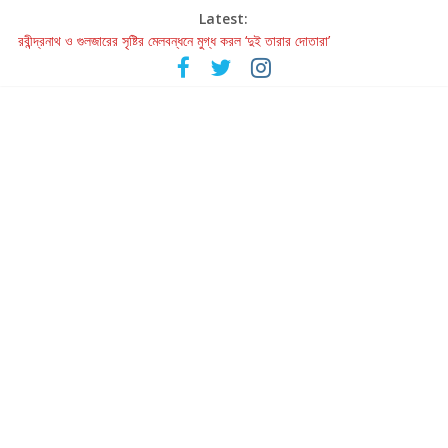
Latest:
রবীন্দ্রনাথ ও গুলজারের সৃষ্টির মেলবন্ধনে মুগ্ধ করল ‘দুই তারার দোতারা’
কলের গান থেকে রীলস্ — বাঙালির গান শোনার বিবর্তনের গল্প
জগন্নাথমঙ্গলম্ — বাংলায় প্রথমবার মঞ্চে এবার রথযাত্রার উদযাপন
Retribution: A Thought-Provoking Short Film That Challenges
Our Understanding of Justice
হাওয়া বদলের টলিউডে ‘তুমি এলে তাই’