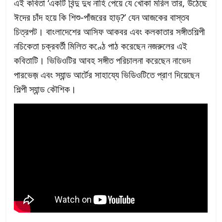
এই কবিতা ‘একটি বিন্দু দুধ নাহি পেয়ে যে খোকা মরিল তার, উঠেছে
ঈদের চাঁদ হয়ে কি শিশু-পাঁজরের হাড়?’ যেন আজকের বাস্তব
চিত্রপট।
বাংলাদেশের আসিফ আকবর এবং কলকাতার সঙ্গীতশিল্পী
নচিকেতা চক্রবর্তী মিলিত কণ্ঠে পাঠ করেছেন নজরুলের এই
কবিতাটি। ভিডিওটির আবহ সঙ্গীত পরিচালনা করেছেন নাভেদ
পারভেজ় এবং স্যান্ড আর্টের সাহায্যে ভিডিওটিতে প্রাণ দিয়েছেন
শিল্পী স্যান্ড কৌশিক।