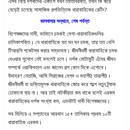
এসব নিয়ে দর্শকদের একাংশ যখন তিতিবিরক্ত, তখন কি করে
বেড়েই চলেছে সামাজিক গল্পভিত্তিক ধারাবাহিকের রেটিং?
ভালবাসার সন্ধানে, শেষ পর্যন্ত
বিশেষজ্ঞদের দাবী, বর্তমানে চমকই মেগা-ধারাবাহিকগুলির
চালিকাশক্তি। যে ধারাবাহিকে যত ঘন ঘন চমক, তার তত বেশি
টিআরপি পকেটস্থ করার সম্ভাবনা। জীবনীধর্মী ধারাবাহিকে চমক
দেওয়ার সুযোগ নেই বললেই চলে। দর্শক মোটামুটি এঁদের জীবন
সম্পর্কে ওয়াকিবহাল এবং জানেন গল্প কোন দিকে এগোবে।
উদাহরণ নেতাজি, আমি সিরাজের বেগম ও মহাপীঠ তারাপীঠ।
জীবনীধর্মী বা ভক্তিমূলক ধারাবাহিকে জোর করে গল্পে নতুন ট্র্যাক
ঢোকানো যায় না। আর তাই নাটকীয়তা কম থাকে বলেই এরকম
ধারাবাহিকের দর্শক সংখ্যা কম, এমনটাই দাবী বিশেষজ্ঞদের।
সব মিলিয়ে এ সপ্তাহের আরবান ১৫+ তালিকায় প্রথম ১০টি
ধারাবাহিক এরকম।