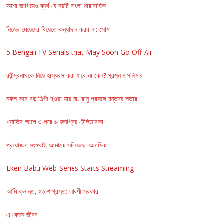
আশা জাগিয়েও ব্যর্থ যে নয়টি বাংলা ধারাবাহিক
নিজের মেয়েদের বিয়েতে কন্যাদান করব না: সোমা
5 Bengali TV Serials that May Soon Go Off-Air
রবীন্দ্রনাথকে নিয়ে হাস্যরস করা যাবে না কেন? প্রশ্ন তসলিমার
নকল করে বড় শিল্পী হওয়া যায় না, রানু প্রসঙ্গে মন্তব্য লতার
খ্যাতির আগে ও পরে ৬ জনপ্রিয় টেলিতারকা
প্রযোজনা সংস্থাই আমাকে সরিয়েছে: অনামিকা
Eken Babu Web-Series Starts Streaming
আমি ক্লান্ত, হতাশাগ্রস্ত: লাবণী সরকার
এ কেমন জীবন