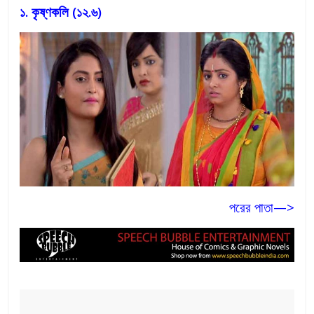
১. কৃষ্ণকলি (১২.৬)
পরের পাতা—>