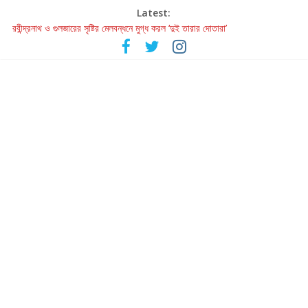
Latest:
রবীন্দ্রনাথ ও গুলজারের সৃষ্টির মেলবন্ধনে মুগ্ধ করল ‘দুই তারার দোতারা’
কলের গান থেকে রীলস্ — বাঙালির গান শোনার বিবর্তনের গল্প
জগন্নাথমঙ্গলম্ — বাংলায় প্রথমবার মঞ্চে এবার রথযাত্রার উদযাপন
Retribution: A Thought-Provoking Short Film That Challenges
Our Understanding of Justice
হাওয়া বদলের টলিউডে ‘তুমি এলে তাই’