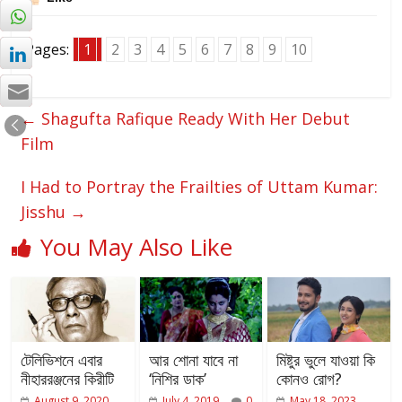
Pages:
1
2
3
4
5
6
7
8
9
10
←
Shagufta Rafique Ready With Her Debut
Film
I Had to Portray the Frailties of Uttam Kumar:
Jisshu
→
You May Also Like
টেলিভিশনে এবার
আর শোনা যাবে না
মিষ্টুর ভুলে যাওয়া কি
নীহাররঞ্জনের কিরীটি
‘নিশির ডাক’
কোনও রোগ?
August 9, 2020
July 4, 2019
0
May 18, 2023