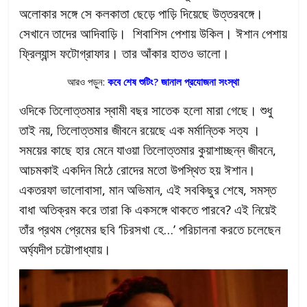
অলোকার সঙ্গে সে কলকাতা ছেড়ে পাড়ি দিয়েছে উত্তরবঙ্গে।
সেখানে তাদের আদিবাড়ি। শিবাশিস পেশায় উকিল। ঈশান পেশায়
ফ্রিল্যান্স ফটোগ্রাফার। তার আঁকার হাতও ভালো।
আরও পড়ুন:
কবে শেষ শুটিং? জানাল প্রযোজনা সংস্থা
ওদিকে তিলোত্তমার স্বামী বছর সাতেক হলো মারা গেছে। শুধু
তাই নয়, তিলোত্তমার জীবনে রয়েছে এক মর্মান্তিক সত্য ।
সময়ের কাছে হার মেনে যাওয়া তিলোত্তমার কুয়াশাচ্ছন্ন জীবনে,
আচমকাই একদিন মিঠে রোদের মতো উপস্থিত হয় ঈশান।
একতরফা ভালোবাসা, মান অভিমান, এই সবকিছুর শেষে, সমস্ত
বাধা অতিক্রম করে তারা কি একসঙ্গে থাকতে পারবে?
এই নিয়েই
তাঁর প্রথম প্রেমের ছবি ‘চিরসখা হে…’ পরিচালনা করতে চলেছেন
অর্ঘ্যদীপ চট্টোপাধ্যায়।