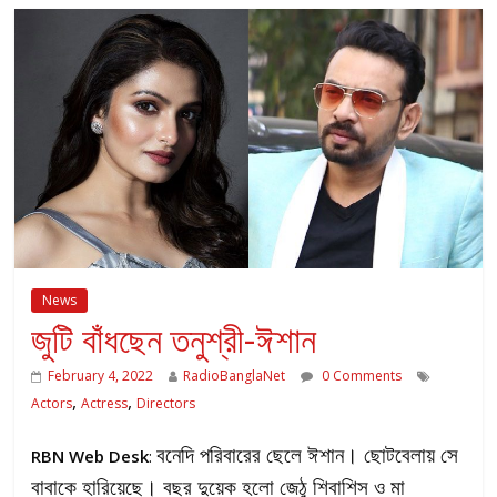
News
জুটি বাঁধছেন তনুশ্রী-ঈশান
February 4, 2022
RadioBanglaNet
0 Comments
,
,
Actors
Actress
Directors
বনেদি পরিবারের ছেলে ঈশান। ছোটবেলায় সে
RBN Web Desk
:
বাবাকে হারিয়েছে। বছর দুয়েক হলো জেঠু শিবাশিস ও মা