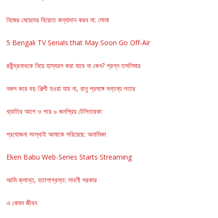
নিজের মেয়েদের বিয়েতে কন্যাদান করব না: সোমা
5 Bengali TV Serials that May Soon Go Off-Air
রবীন্দ্রনাথকে নিয়ে হাস্যরস করা যাবে না কেন? প্রশ্ন তসলিমার
নকল করে বড় শিল্পী হওয়া যায় না, রানু প্রসঙ্গে মন্তব্য লতার
খ্যাতির আগে ও পরে ৬ জনপ্রিয় টেলিতারকা
প্রযোজনা সংস্থাই আমাকে সরিয়েছে: অনামিকা
Eken Babu Web-Series Starts Streaming
আমি ক্লান্ত, হতাশাগ্রস্ত: লাবণী সরকার
এ কেমন জীবন