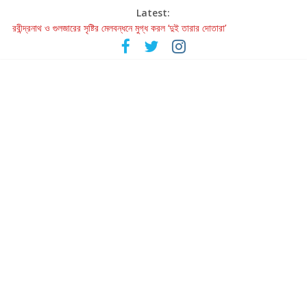
Latest:
হাওয়া বদলের টলিউডে ‘তুমি এলে তাই’
রবীন্দ্রনাথ ও গুলজারের সৃষ্টির মেলবন্ধনে মুগ্ধ করল ‘দুই তারার দোতারা’
কলের গান থেকে রীলস্ — বাঙালির গান শোনার বিবর্তনের গল্প
জগন্নাথমঙ্গলম্ — বাংলায় প্রথমবার মঞ্চে এবার রথযাত্রার উদযাপন
Retribution: A Thought-Provoking Short Film That Challenges
Our Understanding of Justice