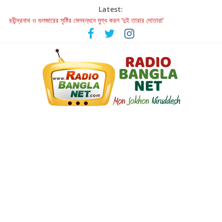
Latest:
রবীন্দ্রনাথ ও গুলজারের সৃষ্টির মেলবন্ধনে মুগ্ধ করল ‘দুই তারার দোতারা’
কলের গান থেকে রীলস্ — বাঙালির গান শোনার বিবর্তনের গল্প
জগন্নাথমঙ্গলম্ — বাংলায় প্রথমবার মঞ্চে এবার রথযাত্রার উদযাপন
Retribution: A Thought-Provoking Short Film That Challenges
Our Understanding of Justice
হাওয়া বদলের টলিউডে ‘তুমি এলে তাই’