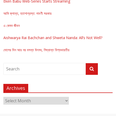
Eken Babu Web-Series Starts Streaming
আমি ক্লান্ত, হতাশাগ্রস্ত: লাবণী সরকার
এ কেমন জীবন
Aishwarya Rai Bachchan and Shweta Nanda: All’s Not Well?
দোলের দিন আর নয় বসন্ত উৎসব, সিদ্ধান্ত বিশ্বভারতীর
Archives