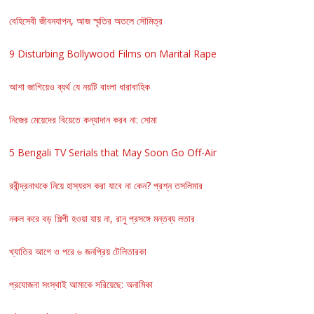
বেহিসেবী জীবনযাপন, আজ স্মৃতির অতলে সৌমিত্র
9 Disturbing Bollywood Films on Marital Rape
আশা জাগিয়েও ব্যর্থ যে নয়টি বাংলা ধারাবাহিক
নিজের মেয়েদের বিয়েতে কন্যাদান করব না: সোমা
5 Bengali TV Serials that May Soon Go Off-Air
রবীন্দ্রনাথকে নিয়ে হাস্যরস করা যাবে না কেন? প্রশ্ন তসলিমার
নকল করে বড় শিল্পী হওয়া যায় না, রানু প্রসঙ্গে মন্তব্য লতার
খ্যাতির আগে ও পরে ৬ জনপ্রিয় টেলিতারকা
প্রযোজনা সংস্থাই আমাকে সরিয়েছে: অনামিকা