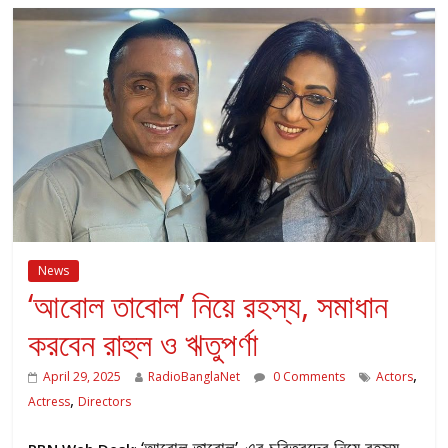
News
‘আবোল তাবোল’ নিয়ে রহস্য, সমাধান
করবেন রাহুল ও ঋতুপর্ণা
,
April 29, 2025
RadioBanglaNet
0 Comments
Actors
,
Actress
Directors
‘আবোল তাবোল’-এর চরিত্রদের নিয়ে রহস্য