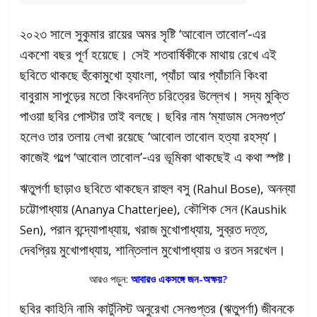
২০২৩ সালে সুকুমার রায়ের অমর সৃষ্টি ‘আবোল তাবোল’-এর
একশো বছর পূর্ণ হয়েছে। সেই শতবার্ষিকীকে মাথায় রেখে এই
ছবিতে থাকছে হুঁকোমুখো হ্যাংলা, প্যাঁচা আর প্যাঁচানি কিংবা
বাবুরাম সাপুড়ের মতো কিংবদন্তি চরিত্রের উল্লেখ। সদ্য মুক্তি
পাওয়া ছবির পোস্টার তাই বলছে। ছবির নাম ‘ম্যাডাম সেনগুপ্ত’
হলেও তার তলায় লেখা রয়েছে ‘আবোল তাবোল হত্যা রহস্য’।
কাজেই গল্পে ‘আবোল তাবোল’-এর ভূমিকা থাকছেই এ কথা স্পষ্ট।
ঋতুপর্ণা ছাড়াও ছবিতে থাকছেন রাহুল বসু
, অনন্যা
(Rahul Bose)
চট্টোপাধ্যায়
, কৌশিক সেন
(Ananya Chatterjee)
(Kaushik
, পরান বন্দ্যোপাধ্যায়, খরাজ মুখোপাধ্যায়, সুব্রত দত্ত,
Sen)
দেবপ্রিয় মুখোপাধ্যায়, শান্তিলাল মুখোপাধ্যায় ও রতন সরখেল।
আরও পড়ুন:
আবারও একসঙ্গে জন-অক্ষয়?
ছবির কাহিনি নামি কার্টুনিস্ট অনুরেখা সেনগুপ্তর (ঋতুপর্ণা) জীবনকে