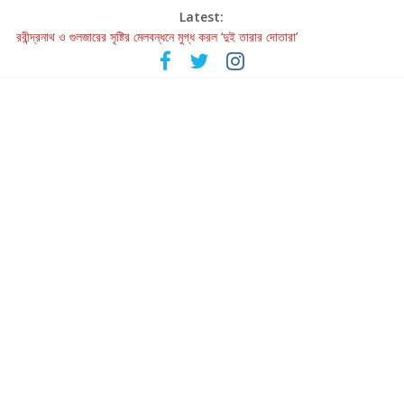
Latest:
রবীন্দ্রনাথ ও গুলজারের সৃষ্টির মেলবন্ধনে মুগ্ধ করল ‘দুই তারার দোতারা’
কলের গান থেকে রীলস্ — বাঙালির গান শোনার বিবর্তনের গল্প
জগন্নাথমঙ্গলম্ — বাংলায় প্রথমবার মঞ্চে এবার রথযাত্রার উদযাপন
Retribution: A Thought-Provoking Short Film That Challenges
Our Understanding of Justice
হাওয়া বদলের টলিউডে ‘তুমি এলে তাই’