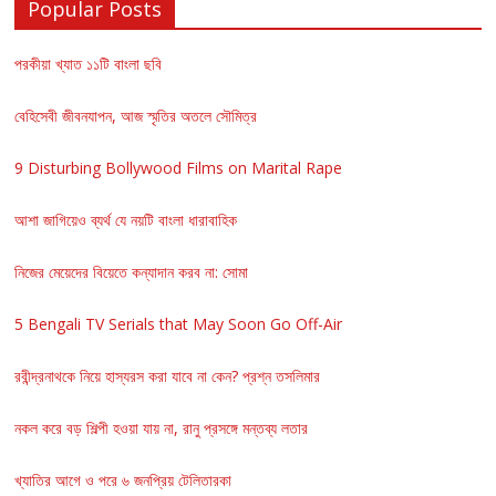
Popular Posts
পরকীয়া খ্যাত ১১টি বাংলা ছবি
বেহিসেবী জীবনযাপন, আজ স্মৃতির অতলে সৌমিত্র
9 Disturbing Bollywood Films on Marital Rape
আশা জাগিয়েও ব্যর্থ যে নয়টি বাংলা ধারাবাহিক
নিজের মেয়েদের বিয়েতে কন্যাদান করব না: সোমা
5 Bengali TV Serials that May Soon Go Off-Air
রবীন্দ্রনাথকে নিয়ে হাস্যরস করা যাবে না কেন? প্রশ্ন তসলিমার
নকল করে বড় শিল্পী হওয়া যায় না, রানু প্রসঙ্গে মন্তব্য লতার
খ্যাতির আগে ও পরে ৬ জনপ্রিয় টেলিতারকা