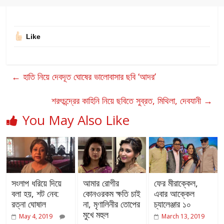
Like
←
হাতি নিয়ে দেবদূত ঘোষের ভালোবাসার ছবি ‘আদর’
শরৎচন্দ্রের কাহিনি নিয়ে ছবিতে সুব্রত, মিথিলা, দেবযানী
→
You May Also Like
সংলাপ ধরিয়ে দিয়ে
আমার রোগীর
ফের মীরাক্কেল,
বলা হয়, শট নেব:
কোনওরকম ক্ষতি চাই
এবার আক্কেল
রত্না ঘোষাল
না, মৃণালিনীর তোপের
চ্যালেঞ্জার ১০
মুখে মহুল
May 4, 2019
March 13, 2019