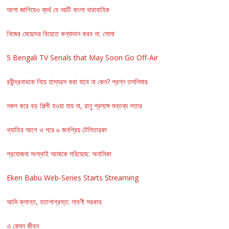
আশা জাগিয়েও ব্যর্থ যে নয়টি বাংলা ধারাবাহিক
নিজের মেয়েদের বিয়েতে কন্যাদান করব না: সোমা
5 Bengali TV Serials that May Soon Go Off-Air
রবীন্দ্রনাথকে নিয়ে হাস্যরস করা যাবে না কেন? প্রশ্ন তসলিমার
নকল করে বড় শিল্পী হওয়া যায় না, রানু প্রসঙ্গে মন্তব্য লতার
খ্যাতির আগে ও পরে ৬ জনপ্রিয় টেলিতারকা
প্রযোজনা সংস্থাই আমাকে সরিয়েছে: অনামিকা
Eken Babu Web-Series Starts Streaming
আমি ক্লান্ত, হতাশাগ্রস্ত: লাবণী সরকার
এ কেমন জীবন