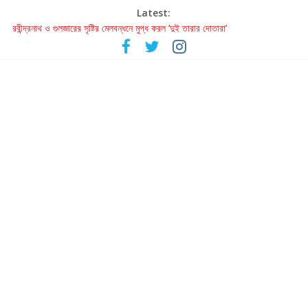
Latest:
রবীন্দ্রনাথ ও গুলজারের সৃষ্টির মেলবন্ধনে মুগ্ধ করল ‘দুই তারার দোতারা’
কলের গান থেকে রীলস্ — বাঙালির গান শোনার বিবর্তনের গল্প
জগন্নাথমঙ্গলম্ — বাংলায় প্রথমবার মঞ্চে এবার রথযাত্রার উদযাপন
Retribution: A Thought-Provoking Short Film That Challenges
Our Understanding of Justice
হাওয়া বদলের টলিউডে ‘তুমি এলে তাই’