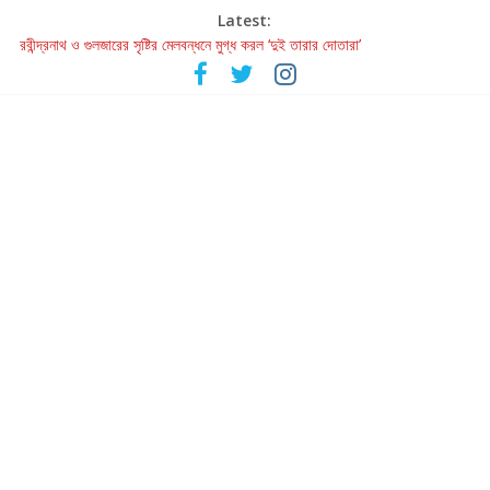
Latest:
রবীন্দ্রনাথ ও গুলজারের সৃষ্টির মেলবন্ধনে মুগ্ধ করল ‘দুই তারার দোতারা’
কলের গান থেকে রীলস্ — বাঙালির গান শোনার বিবর্তনের গল্প
জগন্নাথমঙ্গলম্ — বাংলায় প্রথমবার মঞ্চে এবার রথযাত্রার উদযাপন
Retribution: A Thought-Provoking Short Film That Challenges
Our Understanding of Justice
হাওয়া বদলের টলিউডে ‘তুমি এলে তাই’