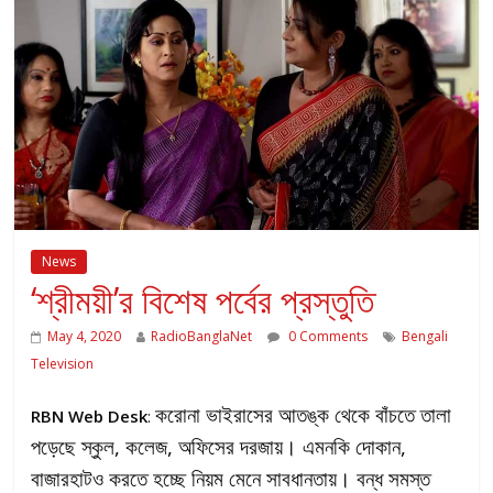
News
‘শ্রীময়ী’র বিশেষ পর্বের প্রস্তুতি
May 4, 2020
RadioBanglaNet
0 Comments
Bengali
Television
করোনা ভাইরাসের আতঙ্ক থেকে বাঁচতে তালা
RBN Web Desk
:
পড়েছে স্কুল, কলেজ, অফিসের দরজায়। এমনকি দোকান,
বাজারহাটও করতে হচ্ছে নিয়ম মেনে সাবধানতায়। বন্ধ সমস্ত