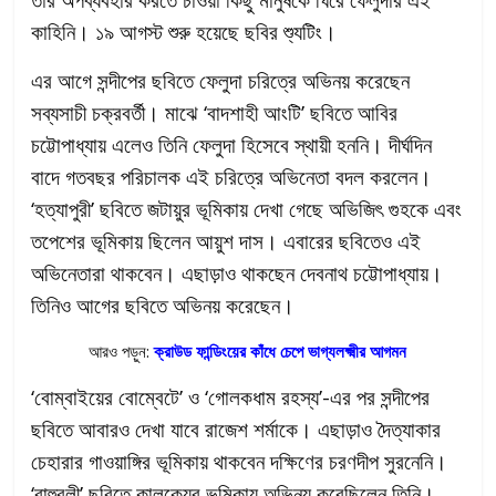
কাহিনি। ১৯ আগস্ট শুরু হয়েছে ছবির শ্যুটিং।
এর আগে সন্দীপের ছবিতে ফেলুদা চরিত্রে অভিনয় করেছেন
সব্যসাচী চক্রবর্তী। মাঝে ‘বাদশাহী আংটি’ ছবিতে আবির
চট্টোপাধ্যায় এলেও তিনি ফেলুদা হিসেবে স্থায়ী হননি। দীর্ঘদিন
বাদে গতবছর পরিচালক এই চরিত্রে অভিনেতা বদল করলেন।
‘হত্যাপুরী’ ছবিতে জটায়ুর ভূমিকায় দেখা গেছে অভিজিৎ গুহকে এবং
তপেশের ভূমিকায় ছিলেন আয়ুশ দাস। এবারের ছবিতেও এই
অভিনেতারা থাকবেন। এছাড়াও থাকছেন দেবনাথ চট্টোপাধ্যায়।
তিনিও আগের ছবিতে অভিনয় করেছেন।
আরও পড়ুন:
ক্রাউড ফান্ডিংয়ের কাঁধে চেপে ভাগ্যলক্ষ্মীর আগমন
‘বোম্বাইয়ের বোম্বেটে’ ও ‘গোলকধাম রহস্য’-এর পর সন্দীপের
ছবিতে আবারও দেখা যাবে রাজেশ শর্মাকে। এছাড়াও দৈত্যাকার
চেহারার গাওয়াঙ্গির ভূমিকায় থাকবেন দক্ষিণের চরণদীপ সুরনেনি।
‘বাহুবলী’ ছবিতে কালকেয়র ভূমিকায় অভিনয় করেছিলেন তিনি।