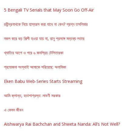
5 Bengali TV Serials that May Soon Go Off-Air
রবীন্দ্রনাথকে নিয়ে হাস্যরস করা যাবে না কেন? প্রশ্ন তসলিমার
নকল করে বড় শিল্পী হওয়া যায় না, রানু প্রসঙ্গে মন্তব্য লতার
খ্যাতির আগে ও পরে ৬ জনপ্রিয় টেলিতারকা
প্রযোজনা সংস্থাই আমাকে সরিয়েছে: অনামিকা
Eken Babu Web-Series Starts Streaming
আমি ক্লান্ত, হতাশাগ্রস্ত: লাবণী সরকার
এ কেমন জীবন
Aishwarya Rai Bachchan and Shweta Nanda: All’s Not Well?