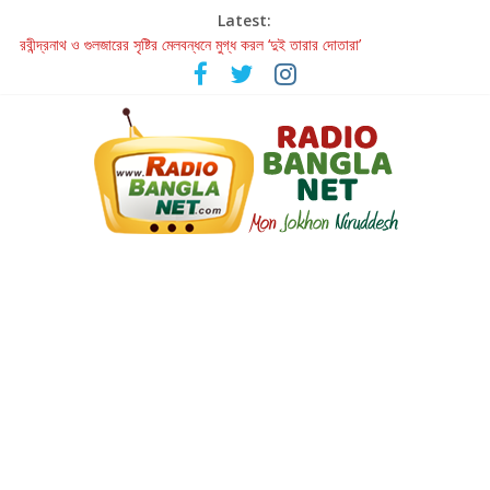
Latest:
হাওয়া বদলের টলিউডে ‘তুমি এলে তাই’
রবীন্দ্রনাথ ও গুলজারের সৃষ্টির মেলবন্ধনে মুগ্ধ করল ‘দুই তারার দোতারা’
কলের গান থেকে রীলস্ — বাঙালির গান শোনার বিবর্তনের গল্প
জগন্নাথমঙ্গলম্ — বাংলায় প্রথমবার মঞ্চে এবার রথযাত্রার উদযাপন
Retribution: A Thought-Provoking Short Film That Challenges
Our Understanding of Justice