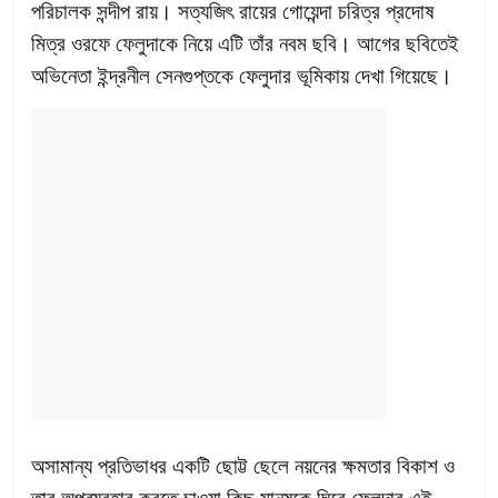
পরিচালক সন্দীপ রায়। সত্যজিৎ রায়ের গোয়েন্দা চরিত্র প্রদোষ
মিত্র ওরফে ফেলুদাকে নিয়ে এটি তাঁর নবম ছবি। আগের ছবিতেই
অভিনেতা ইন্দ্রনীল সেনগুপ্তকে ফেলুদার ভূমিকায় দেখা গিয়েছে।
অসামান্য প্রতিভাধর একটি ছোট্ট ছেলে নয়নের ক্ষমতার বিকাশ ও
তার অপব্যবহার করতে চাওয়া কিছু মানুষকে ঘিরে ফেলুদার এই