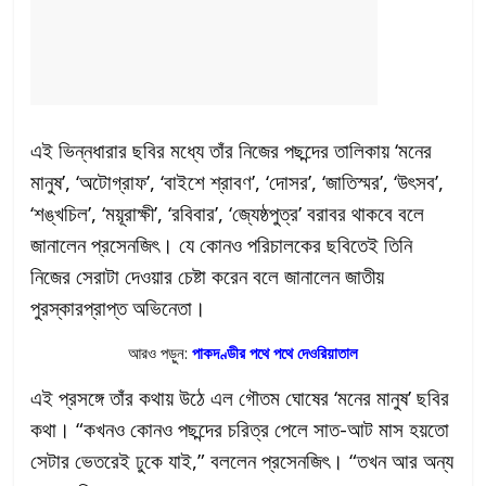
এই ভিন্নধারার ছবির মধ্যে তাঁর নিজের পছন্দের তালিকায় ‘মনের
মানুষ’, ‘অটোগ্রাফ’, ‘বাইশে শ্রাবণ’, ‘দোসর’, ‘জাতিস্মর’, ‘উৎসব’,
‘শঙ্খচিল’, ‘ময়ূরাক্ষী’, ‘রবিবার’, ‘জ্যেষ্ঠপুত্র’ বরাবর থাকবে বলে
জানালেন প্রসেনজিৎ। যে কোনও পরিচালকের ছবিতেই তিনি
নিজের সেরাটা দেওয়ার চেষ্টা করেন বলে জানালেন জাতীয়
পুরস্কারপ্রাপ্ত অভিনেতা।
আরও পড়ুন:
পাকদণ্ডীর পথে পথে দেওরিয়াতাল
এই প্রসঙ্গে তাঁর কথায় উঠে এল গৌতম ঘোষের ‘মনের মানুষ’ ছবির
কথা। “কখনও কোনও পছন্দের চরিত্র পেলে সাত-আট মাস হয়তো
সেটার ভেতরেই ঢুকে যাই,” বললেন প্রসেনজিৎ। “তখন আর অন্য