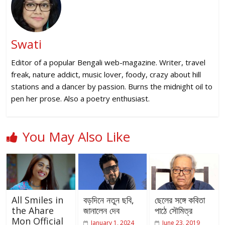
Swati
Editor of a popular Bengali web-magazine. Writer, travel
freak, nature addict, music lover, foody, crazy about hill
stations and a dancer by passion. Burns the midnight oil to
pen her prose. Also a poetry enthusiast.
You May Also Like
All Smiles in
বড়দিনে নতুন ছবি,
ছেলের সঙ্গে কবিতা
the Ahare
জানালেন দেব
পাঠে সৌমিত্র
Mon Official
January 1, 2024
June 23, 2019