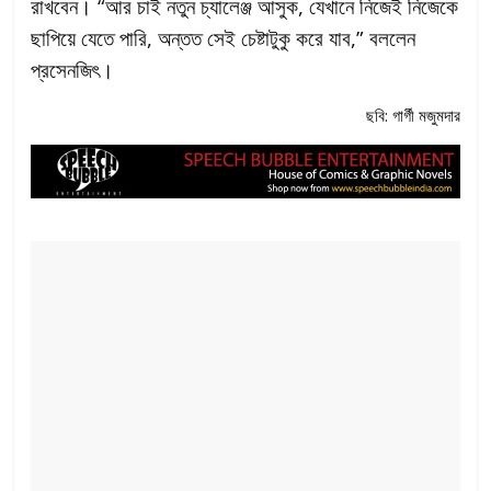
রাখবেন। “আর চাই নতুন চ্যালেঞ্জ আসুক, যেখানে নিজেই নিজেকে
ছাপিয়ে যেতে পারি, অন্তত সেই চেষ্টাটুকু করে যাব,” বললেন
প্রসেনজিৎ।
ছবি: গার্গী মজুমদার