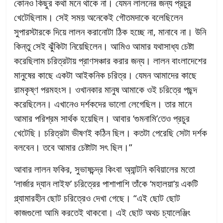
কোনও কিছুর কথা মনে থাকে না। যেমন লালনের জন্য প্রচুর
খেটেছিলাম। সেই সময় অনেকেই গৌতমদাকে বলেছিলেন
সুপারস্টারকে দিয়ে লালন করানোটা ঠিক হচ্ছে না, মানাবে না। উনি
কিন্তু সেই ঝুঁকিটা নিয়েছিলেন। আমিও আমার যথাসাধ্য চেষ্টা
করেছিলাম চরিত্রটায় প্রাণসঞ্চার করার জন্য। লালন বাংলাদেশের
মানুষের কাছে একটা আইকনিক চরিত্র। যেমন আমাদের কাছে
রামকৃষ্ণ পরমহংস। ওখানকার মানুষ আমাকে ওই চরিত্রে পছন্দ
করেছিলেন। এখানেও দর্শকদের ভালো লেগেছিল। তার মানে
আমার পরিশ্রম সার্থক হয়েছিল। আবার ‘গুমনামি’তেও প্রচুর
খেটেছি। চরিত্রটা ভীষণই কঠিন ছিল। কতটা পেরেছি সেটা দর্শক
বলবেন। তবে আমার চেষ্টাটা সৎ ছিল।”
আবার লালন ফকির, সুভাষচন্দ্র কিংবা অ্যান্টনি কবিয়ালের মতো
‘লার্জার দ্যান লাইফ’ চরিত্রের পাশাপাশি তাঁকে ‘মহালয়া’য় একটি
গ্ল্যামারহীন ছোট চরিত্রেও দেখা গেছে। “এই ছোট ছোট
কাজগুলো আমি করতেই থাকবো। এই ছোট অথচ চ্যালেঞ্জিং