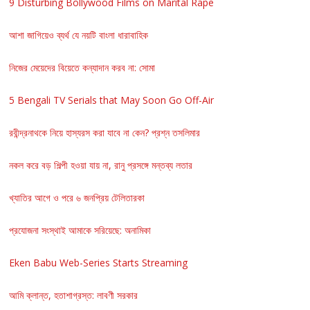
9 Disturbing Bollywood Films on Marital Rape
আশা জাগিয়েও ব্যর্থ যে নয়টি বাংলা ধারাবাহিক
নিজের মেয়েদের বিয়েতে কন্যাদান করব না: সোমা
5 Bengali TV Serials that May Soon Go Off-Air
রবীন্দ্রনাথকে নিয়ে হাস্যরস করা যাবে না কেন? প্রশ্ন তসলিমার
নকল করে বড় শিল্পী হওয়া যায় না, রানু প্রসঙ্গে মন্তব্য লতার
খ্যাতির আগে ও পরে ৬ জনপ্রিয় টেলিতারকা
প্রযোজনা সংস্থাই আমাকে সরিয়েছে: অনামিকা
Eken Babu Web-Series Starts Streaming
আমি ক্লান্ত, হতাশাগ্রস্ত: লাবণী সরকার