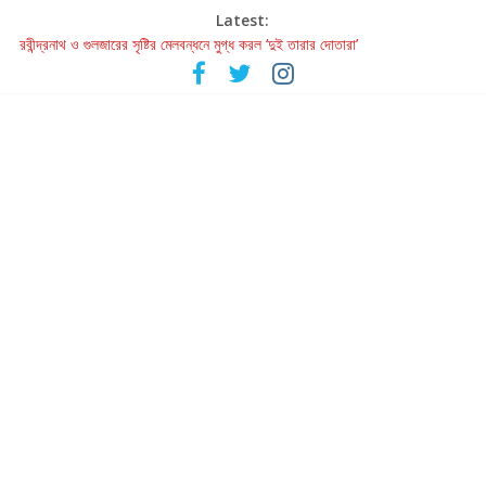
Latest:
হাওয়া বদলের টলিউডে ‘তুমি এলে তাই’
রবীন্দ্রনাথ ও গুলজারের সৃষ্টির মেলবন্ধনে মুগ্ধ করল ‘দুই তারার দোতারা’
কলের গান থেকে রীলস্ — বাঙালির গান শোনার বিবর্তনের গল্প
জগন্নাথমঙ্গলম্ — বাংলায় প্রথমবার মঞ্চে এবার রথযাত্রার উদযাপন
Retribution: A Thought-Provoking Short Film That Challenges
Our Understanding of Justice