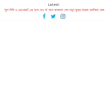
Latest:
‘ফুল পিসি ও এডওয়ার্ড’-এর ‘চলে যেও না’ গানে কলকাতা পেল নতুন সুরের তারকা অনস্মিতা ঘোষ
রবীন্দ্রনাথ ও গুলজারের সৃষ্টির মেলবন্ধনে মুগ্ধ করল ‘দুই তারার দোতারা’
কলের গান থেকে রীলস্ — বাঙালির গান শোনার বিবর্তনের গল্প
জগন্নাথমঙ্গলম্ — বাংলায় প্রথমবার মঞ্চে এবার রথযাত্রার উদযাপন
Retribution: A Thought-Provoking Short Film That Challenges
Our Understanding of Justice