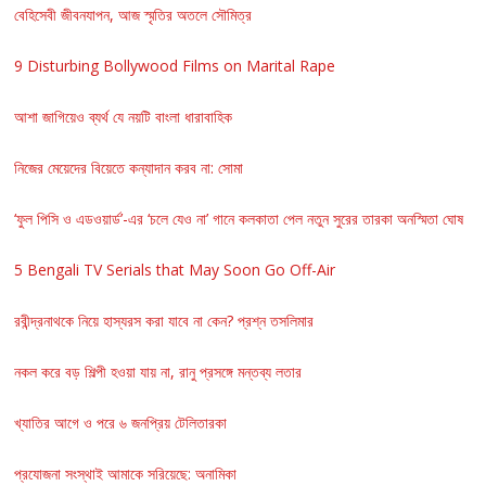
বেহিসেবী জীবনযাপন, আজ স্মৃতির অতলে সৌমিত্র
9 Disturbing Bollywood Films on Marital Rape
আশা জাগিয়েও ব্যর্থ যে নয়টি বাংলা ধারাবাহিক
নিজের মেয়েদের বিয়েতে কন্যাদান করব না: সোমা
‘ফুল পিসি ও এডওয়ার্ড’-এর ‘চলে যেও না’ গানে কলকাতা পেল নতুন সুরের তারকা অনস্মিতা ঘোষ
5 Bengali TV Serials that May Soon Go Off-Air
রবীন্দ্রনাথকে নিয়ে হাস্যরস করা যাবে না কেন? প্রশ্ন তসলিমার
নকল করে বড় শিল্পী হওয়া যায় না, রানু প্রসঙ্গে মন্তব্য লতার
খ্যাতির আগে ও পরে ৬ জনপ্রিয় টেলিতারকা
প্রযোজনা সংস্থাই আমাকে সরিয়েছে: অনামিকা