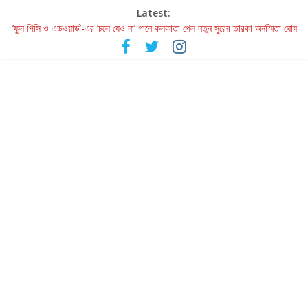
Latest:
‘ফুল পিসি ও এডওয়ার্ড’-এর ‘চলে যেও না’ গানে কলকাতা পেল নতুন সুরের তারকা অনস্মিতা ঘোষ
রবীন্দ্রনাথ ও গুলজারের সৃষ্টির মেলবন্ধনে মুগ্ধ করল ‘দুই তারার দোতারা’
কলের গান থেকে রীলস্ — বাঙালির গান শোনার বিবর্তনের গল্প
জগন্নাথমঙ্গলম্ — বাংলায় প্রথমবার মঞ্চে এবার রথযাত্রার উদযাপন
Retribution: A Thought-Provoking Short Film That Challenges
Our Understanding of Justice