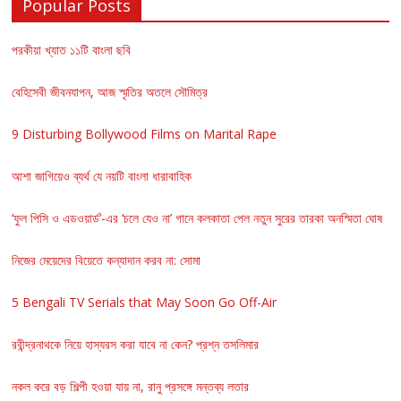
Popular Posts
পরকীয়া খ্যাত ১১টি বাংলা ছবি
বেহিসেবী জীবনযাপন, আজ স্মৃতির অতলে সৌমিত্র
9 Disturbing Bollywood Films on Marital Rape
আশা জাগিয়েও ব্যর্থ যে নয়টি বাংলা ধারাবাহিক
‘ফুল পিসি ও এডওয়ার্ড’-এর ‘চলে যেও না’ গানে কলকাতা পেল নতুন সুরের তারকা অনস্মিতা ঘোষ
নিজের মেয়েদের বিয়েতে কন্যাদান করব না: সোমা
5 Bengali TV Serials that May Soon Go Off-Air
রবীন্দ্রনাথকে নিয়ে হাস্যরস করা যাবে না কেন? প্রশ্ন তসলিমার
নকল করে বড় শিল্পী হওয়া যায় না, রানু প্রসঙ্গে মন্তব্য লতার