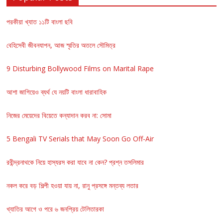
পরকীয়া খ্যাত ১১টি বাংলা ছবি
বেহিসেবী জীবনযাপন, আজ স্মৃতির অতলে সৌমিত্র
9 Disturbing Bollywood Films on Marital Rape
আশা জাগিয়েও ব্যর্থ যে নয়টি বাংলা ধারাবাহিক
নিজের মেয়েদের বিয়েতে কন্যাদান করব না: সোমা
5 Bengali TV Serials that May Soon Go Off-Air
রবীন্দ্রনাথকে নিয়ে হাস্যরস করা যাবে না কেন? প্রশ্ন তসলিমার
নকল করে বড় শিল্পী হওয়া যায় না, রানু প্রসঙ্গে মন্তব্য লতার
খ্যাতির আগে ও পরে ৬ জনপ্রিয় টেলিতারকা