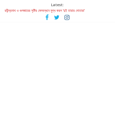
Latest:
রবীন্দ্রনাথ ও গুলজারের সৃষ্টির মেলবন্ধনে মুগ্ধ করল ‘দুই তারার দোতারা’
কলের গান থেকে রীলস্ — বাঙালির গান শোনার বিবর্তনের গল্প
জগন্নাথমঙ্গলম্ — বাংলায় প্রথমবার মঞ্চে এবার রথযাত্রার উদযাপন
Retribution: A Thought-Provoking Short Film That Challenges
Our Understanding of Justice
হাওয়া বদলের টলিউডে ‘তুমি এলে তাই’