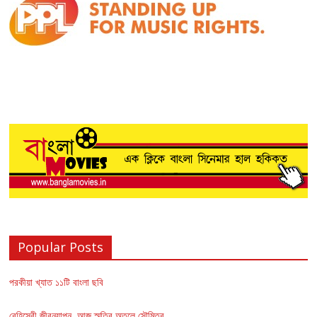
Popular Posts
পরকীয়া খ্যাত ১১টি বাংলা ছবি
বেহিসেবী জীবনযাপন, আজ স্মৃতির অতলে সৌমিত্র