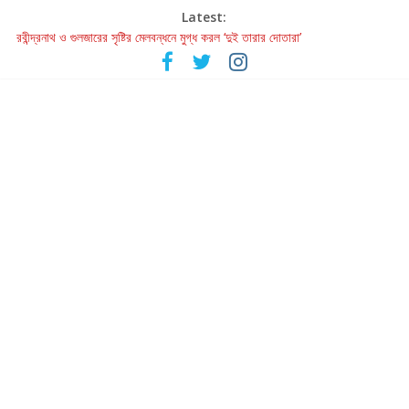
Latest:
রবীন্দ্রনাথ ও গুলজারের সৃষ্টির মেলবন্ধনে মুগ্ধ করল ‘দুই তারার দোতারা’
কলের গান থেকে রীলস্ — বাঙালির গান শোনার বিবর্তনের গল্প
জগন্নাথমঙ্গলম্ — বাংলায় প্রথমবার মঞ্চে এবার রথযাত্রার উদযাপন
Retribution: A Thought-Provoking Short Film That Challenges
Our Understanding of Justice
হাওয়া বদলের টলিউডে ‘তুমি এলে তাই’