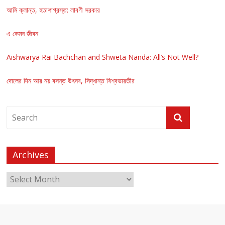
আমি ক্লান্ত, হতাশাগ্রস্ত: লাবণী সরকার
এ কেমন জীবন
Aishwarya Rai Bachchan and Shweta Nanda: All’s Not Well?
দোলের দিন আর নয় বসন্ত উৎসব, সিদ্ধান্ত বিশ্বভারতীর
Archives