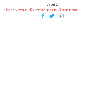
Latest:
রবীন্দ্রনাথ ও গুলজারের সৃষ্টির মেলবন্ধনে মুগ্ধ করল ‘দুই তারার দোতারা’
কলের গান থেকে রীলস্ — বাঙালির গান শোনার বিবর্তনের গল্প
জগন্নাথমঙ্গলম্ — বাংলায় প্রথমবার মঞ্চে এবার রথযাত্রার উদযাপন
Retribution: A Thought-Provoking Short Film That Challenges
Our Understanding of Justice
হাওয়া বদলের টলিউডে ‘তুমি এলে তাই’