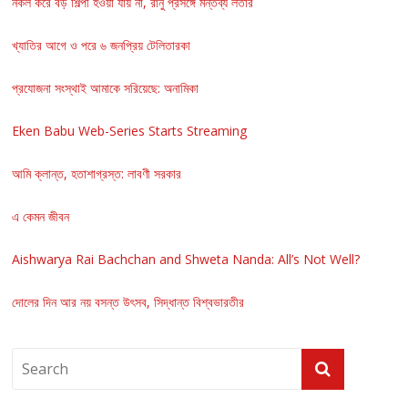
নকল করে বড় শিল্পী হওয়া যায় না, রানু প্রসঙ্গে মন্তব্য লতার
খ্যাতির আগে ও পরে ৬ জনপ্রিয় টেলিতারকা
প্রযোজনা সংস্থাই আমাকে সরিয়েছে: অনামিকা
Eken Babu Web-Series Starts Streaming
আমি ক্লান্ত, হতাশাগ্রস্ত: লাবণী সরকার
এ কেমন জীবন
Aishwarya Rai Bachchan and Shweta Nanda: All’s Not Well?
দোলের দিন আর নয় বসন্ত উৎসব, সিদ্ধান্ত বিশ্বভারতীর