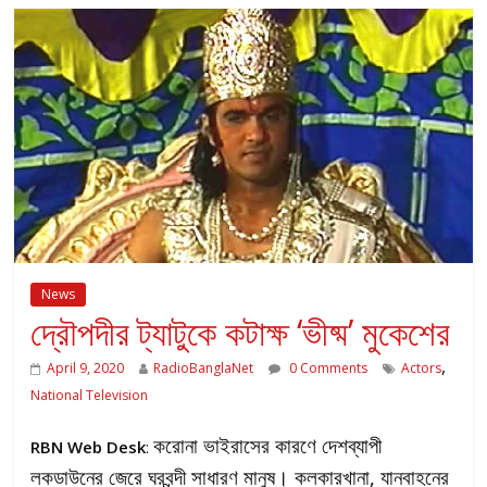
News
দ্রৌপদীর ট্যাটুকে কটাক্ষ ‘ভীষ্ম’ মুকেশের
,
April 9, 2020
RadioBanglaNet
0 Comments
Actors
National Television
করোনা ভাইরাসের কারণে দেশব্যাপী
RBN Web Desk
:
লকডাউনের জেরে ঘরবন্দী সাধারণ মানুষ। কলকারখানা, যানবাহনের