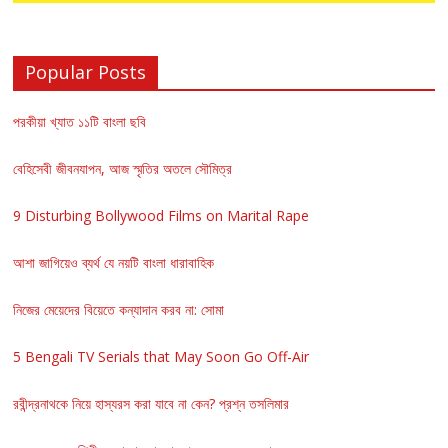
Popular Posts
পরকীয়া খ্যাত ১১টি বাংলা ছবি
বেহিসেবী জীবনযাপন, আজ স্মৃতির অতলে সৌমিত্র
9 Disturbing Bollywood Films on Marital Rape
আশা জাগিয়েও ব্যর্থ যে নয়টি বাংলা ধারাবাহিক
নিজের মেয়েদের বিয়েতে কন্যাদান করব না: সোমা
5 Bengali TV Serials that May Soon Go Off-Air
রবীন্দ্রনাথকে নিয়ে হাস্যরস করা যাবে না কেন? প্রশ্ন তসলিমার