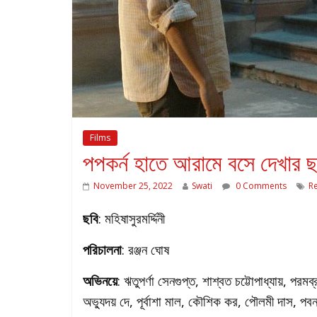
Films
পপকর্ন হাতে আরামে বসে দেখার ছ
November 25, 2022
Swati
0 Comments
R
ছবি
: মহিষাসুরমর্দ্দিনী
পরিচালনা
: রঞ্জন ঘোষ
অভিনয়ে
: ঋতুপর্ণা সেনগুপ্ত, শাশ্বত চট্টোপাধ্যায়, পরমব্
অভ্যুদয় দে, পূর্বাশা মাল, কৌশিক কর, পৌলমী দাস, পবন