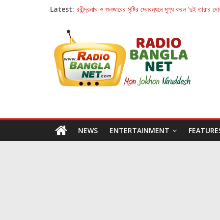
Latest:
রবীন্দ্রনাথ ও গুলজারের সৃষ্টির মেলবন্ধনে মুগ্ধ করল ‘দুই তারার দো
কলের গান থেকে রীলস্ — বাঙালির গান শোনার বিবর্তনের গল্প
জগন্নাথমঙ্গলম্ — বাংলায় প্রথমবার মঞ্চে এবার রথযাত্রার উদযা
Retribution: A Thought-Provoking Short Film 
হাওয়া বদলের টলিউডে ‘তুমি এলে তাই’
NEWS
ENTERTAINMENT
FEATURE