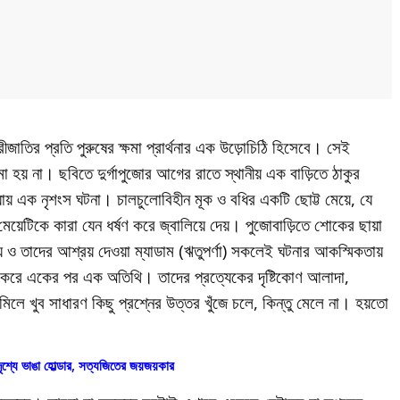
ারীজাতির প্রতি পুরুষের ক্ষমা প্রার্থনার এক উড়োচিঠি হিসেবে। সেই
হয় না। ছবিতে দুর্গাপুজোর আগের রাতে স্থানীয় এক বাড়িতে ঠাকুর
 যায় এক নৃশংস ঘটনা। চালচুলোবিহীন মূক ও বধির একটি ছোট্ট মেয়ে, যে
়েটিকে কারা যেন ধর্ষণ করে জ্বালিয়ে দেয়। পুজোবাড়িতে শোকের ছায়া
ে ও তাদের আশ্রয় দেওয়া ম্যাডাম (ঋতুপর্ণা) সকলেই ঘটনার আকস্মিকতায়
রু করে একের পর এক অতিথি। তাদের প্রত্যেকের দৃষ্টিকোণ আলাদা,
লে খুব সাধারণ কিছু প্রশ্নের উত্তর খুঁজে চলে, কিন্তু মেলে না। হয়তো
ৃশ্যে ভাঙা হোল্ডার, সত্যজিতের জয়জয়কার