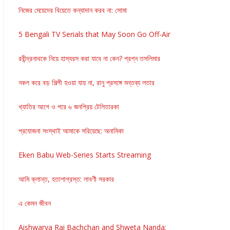
নিজের মেয়েদের বিয়েতে কন্যাদান করব না: সোমা
5 Bengali TV Serials that May Soon Go Off-Air
রবীন্দ্রনাথকে নিয়ে হাস্যরস করা যাবে না কেন? প্রশ্ন তসলিমার
নকল করে বড় শিল্পী হওয়া যায় না, রানু প্রসঙ্গে মন্তব্য লতার
খ্যাতির আগে ও পরে ৬ জনপ্রিয় টেলিতারকা
প্রযোজনা সংস্থাই আমাকে সরিয়েছে: অনামিকা
Eken Babu Web-Series Starts Streaming
আমি ক্লান্ত, হতাশাগ্রস্ত: লাবণী সরকার
এ কেমন জীবন
Aishwarya Rai Bachchan and Shweta Nanda: