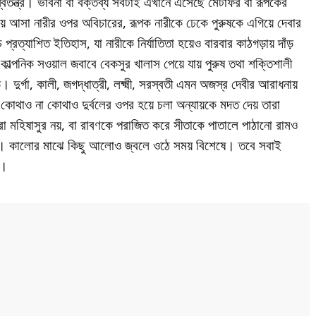
্বতন্ত্র। ভাবনা বা বক্তব্য সবটাই এখানে এসেছে মেটাফর বা রূপকের
য়ে আসা নারীর ওপর অবিচারের, রূপক নারীকে ঢেকে পুরুষকে এগিয়ে দেবার
রত্যাশিত ইতিহাস, যা নারীকে নির্যাতিতা হয়েও বারবার কাঠগড়ায় দাঁড়
কাল্পনিক সওয়াল জবাবে বেকসুর খালাস পেয়ে যায় পুরুষ তথা শক্তিশালী
দুর্গা, কালী, জগদ্ধাত্রী, লক্ষ্মী, সরস্বতী এমন অজস্র দেবীর আরাধনায়
কোথাও না কোথাও দুর্বলের ওপর হয়ে চলা অন্যায়কে মদত দেয় তারা
 করা মহিষাসুর নয়, বা রাবণকে পরাজিত করে সীতাকে পাতালে পাঠানো রামও
ঠে। কালোর মাঝে কিছু আলোও জ্বলে ওঠে সময় বিশেষে। তবে সবাই
না।