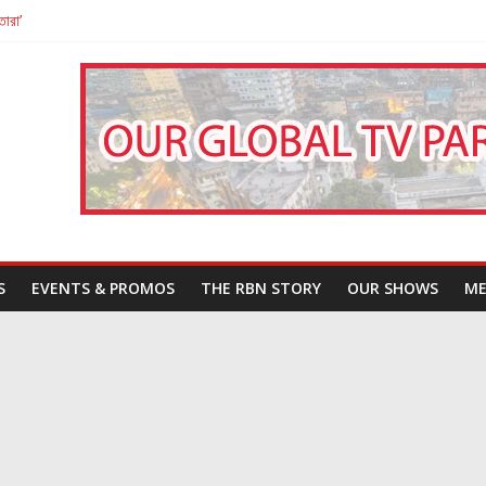
তারা’
পন
That Challenges Our Understanding of Justice
S
EVENTS & PROMOS
THE RBN STORY
OUR SHOWS
ME