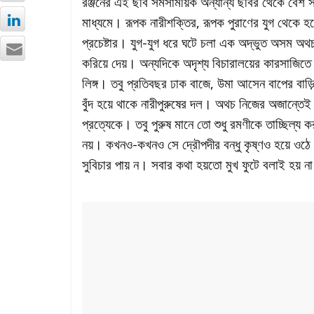
রঞ্জনের এই ছবি সমসাময়িক অন্যান্য ছবির থেকে বেশ স
মাধ্যমে। রূপক নারীশক্তির, রূপক পুরাণের যুগ থেকে হ
প্রচেষ্টার। যুগ-যুগ ধরে ঘটে চলা এক অদ্ভুত অসম অথচ প্
করিয়ে দেয়। অন্যদিকে অদৃশ্য বিচারালয়ের কারসাজিতে 
লিঙ্গ। তবু প্রতিবছর ঢাক বাজে, উমা আসেন বাপের বাড়ি। 
বুঁদ হয়ে থাকে নারীপুরুষের দল। অথচ নিজের অজান্তেই 
প্রত্যেকে। তবু পুরুষ মানে তো শুধু রমণীকে তাচ্ছিল্য
নয়। কখনও-কখনও সে দ্রৌপদীর বন্ধু কৃষ্ণও হয়ে ও
সুবিচার পায় ন। সবার কথা হয়তো মুখ ফুটে বলাই হয় 