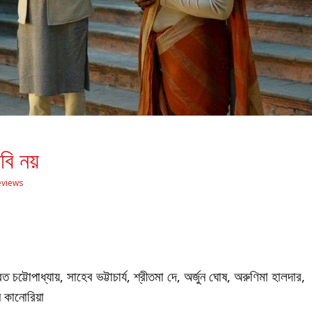
বি নয়
eviews
রত চট্টোপাধ্যায়, সাহেব ভট্টাচার্য, শ্রীতমা দে, অর্জুন ঘোষ, অরুণিমা হালদার,
 কানোরিয়া