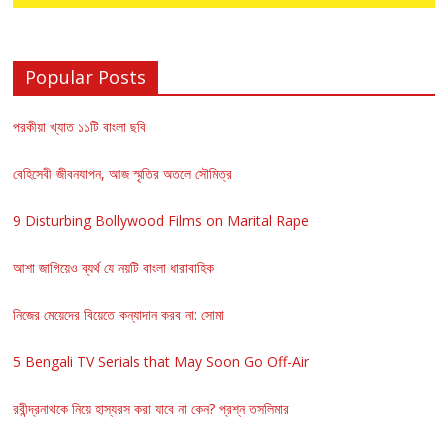
Popular Posts
পরকীয়া খ্যাত ১১টি বাংলা ছবি
বেহিসেবী জীবনযাপন, আজ স্মৃতির অতলে সৌমিত্র
9 Disturbing Bollywood Films on Marital Rape
আশা জাগিয়েও ব্যর্থ যে নয়টি বাংলা ধারাবাহিক
নিজের মেয়েদের বিয়েতে কন্যাদান করব না: সোমা
5 Bengali TV Serials that May Soon Go Off-Air
রবীন্দ্রনাথকে নিয়ে হাস্যরস করা যাবে না কেন? প্রশ্ন তসলিমার