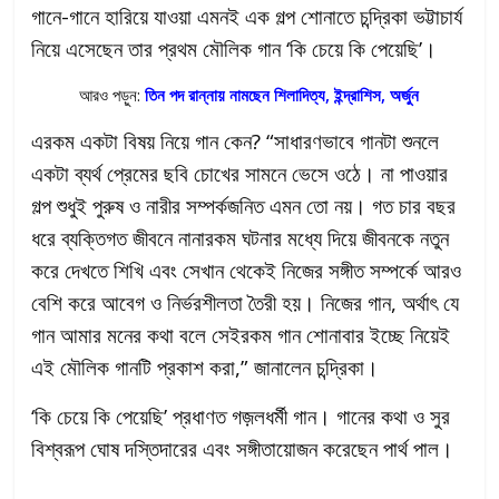
গানে-গানে হারিয়ে যাওয়া এমনই এক গল্প শোনাতে চন্দ্রিকা ভট্টাচার্য
নিয়ে এসেছেন তার প্রথম মৌলিক গান ‘কি চেয়ে কি পেয়েছি’।
আরও পড়ুন:
তিন পদ রান্নায় নামছেন শিলাদিত্য, ইন্দ্রাশিস, অর্জুন
এরকম একটা বিষয় নিয়ে গান কেন? “সাধারণভাবে গানটা শুনলে
একটা ব্যর্থ প্রেমের ছবি চোখের সামনে ভেসে ওঠে। না পাওয়ার
গল্প শুধুই পুরুষ ও নারীর সম্পর্কজনিত এমন তো নয়। গত চার বছর
ধরে ব্যক্তিগত জীবনে নানারকম ঘটনার মধ্যে দিয়ে জীবনকে নতুন
করে দেখতে শিখি এবং সেখান থেকেই নিজের সঙ্গীত সম্পর্কে আরও
বেশি করে আবেগ ও নির্ভরশীলতা তৈরী হয়। নিজের গান, অর্থাৎ যে
গান আমার মনের কথা বলে সেইরকম গান শোনাবার ইচ্ছে নিয়েই
এই মৌলিক গানটি প্রকাশ করা,” জানালেন চন্দ্রিকা।
‘কি চেয়ে কি পেয়েছি’ প্রধাণত গজ়লধর্মী গান। গানের কথা ও সুর
বিশ্বরূপ ঘোষ দস্তিদারের এবং সঙ্গীতায়োজন করেছেন পার্থ পাল।