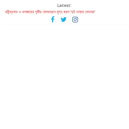
Latest:
হাওয়া বদলের টলিউডে ‘তুমি এলে তাই’
রবীন্দ্রনাথ ও গুলজারের সৃষ্টির মেলবন্ধনে মুগ্ধ করল ‘দুই তারার দোতারা’
কলের গান থেকে রীলস্ — বাঙালির গান শোনার বিবর্তনের গল্প
জগন্নাথমঙ্গলম্ — বাংলায় প্রথমবার মঞ্চে এবার রথযাত্রার উদযাপন
Retribution: A Thought-Provoking Short Film That Challenges
Our Understanding of Justice