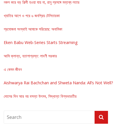
নকল করে বড় শিল্পী হওয়া যায় না, রানু প্রসঙ্গে মন্তব্য লতার
খ্যাতির আগে ও পরে ৬ জনপ্রিয় টেলিতারকা
প্রযোজনা সংস্থাই আমাকে সরিয়েছে: অনামিকা
Eken Babu Web-Series Starts Streaming
আমি ক্লান্ত, হতাশাগ্রস্ত: লাবণী সরকার
এ কেমন জীবন
Aishwarya Rai Bachchan and Shweta Nanda: All’s Not Well?
দোলের দিন আর নয় বসন্ত উৎসব, সিদ্ধান্ত বিশ্বভারতীর