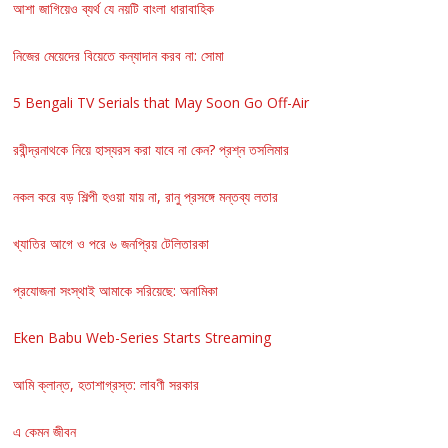
আশা জাগিয়েও ব্যর্থ যে নয়টি বাংলা ধারাবাহিক
নিজের মেয়েদের বিয়েতে কন্যাদান করব না: সোমা
5 Bengali TV Serials that May Soon Go Off-Air
রবীন্দ্রনাথকে নিয়ে হাস্যরস করা যাবে না কেন? প্রশ্ন তসলিমার
নকল করে বড় শিল্পী হওয়া যায় না, রানু প্রসঙ্গে মন্তব্য লতার
খ্যাতির আগে ও পরে ৬ জনপ্রিয় টেলিতারকা
প্রযোজনা সংস্থাই আমাকে সরিয়েছে: অনামিকা
Eken Babu Web-Series Starts Streaming
আমি ক্লান্ত, হতাশাগ্রস্ত: লাবণী সরকার
এ কেমন জীবন