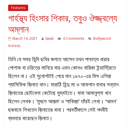
Features
গার্হস্থ্য হিংসার শিকার, তবুও ঔজ্জ্বল্যে
অম্লান
March 14, 2021
Swati
0 Comments
Bollywood
Actress
তিনি যে সময় হিন্দি ছবির জগতে আসেন তখন পাশ্চাত্য ধারার
পোশাক বা চরিত্রে মানিয়ে যায় এমন কোনও নায়িকা ইন্ডাস্ট্রিতে
ছিলেন না। এই সুযোগটাই পেয়ে যান ১৯৭০-এর মিস এশিয়া
প্যাসিফিক জ়িনাত খান। মারাঠি হিন্দু মা ও আফগান বাবার সন্তান
জ়িনাতের ছোটবেলা কেটেছে মুম্বইতে। বাবা আমানুল্লা খান
ছিলেন লেখক। ‘মুঘলে আজ়ম’ ও ‘পাকিজ়া’ তাঁরই লেখা। ‘আমন’
ছদ্মনামে লিখতেন জ়িনাতের বাবা। পরবর্তীকালে সেই পদবীই
ব্যবহার করেছেন জ়িনাত।