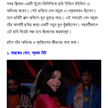
সময় জ়িনাত একটি ইন্দো-ফিলিপিনো ছবি ‘ইভিল উইদিন’-এ
অভিনয় করেন। সেই ছবিতে দেব আনন্দ ও প্রেমনাথও ছিলেন।
তবে ছবিটি বক্স অফিসে মুখ থুবড়ে পড়ে। এই সময়েই দেব আনন্দ
তাঁর আগামী ছবির জন্য একটি নতুন মুখ খুঁজছিলেন। পরবর্তীকালে
এই ছবি দিয়েই শুরু হবে জ়িনাতের জয়যাত্রা।
রইল তাঁর অভিনয় ও ব্যক্তিগত জীবনের নানা কথা।
১. নায়কের বোন, প্রথম হিট