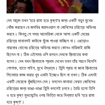
দেব আনন্দ তখন ‘হরে রামা হরে কৃষ্ণা’র জন্য একটি নতুন মুখের
খোঁজ করছেন যে জসবির জয়সওয়াল বা জেনিসের চরিত্রে অভিনয়
করবে। কিন্তু সে সময় আমেরিকা থেকে আসা একটি মেয়ের
চরিত্রে মানানসই কাউকে খুঁজে পাওয়া যাচ্ছিল না। এছাড়াও
নায়কের বোনের চরিত্রে অভিনয় করতে কোনও নায়িকাই রাজি
ছিলেন না। ঠিক এইসময় ওপি রলহন দেবকে জ়িনাতের কথা
বলেন। দেব যখন জ়িনাতকে প্রথম দেখেন তখন তাঁর পরনে বিদেশি
পোশাক, হাতে পাইপ, মুখে ঔদ্ধত্য। হিন্দি প্রায় না জানা জ়িনাতের
সিনেমায় কাজ করার খুব একটা ইচ্ছেও ছিল না তখন। ঠিক এমনই
একটি মেয়েকে খুঁজছিলেন দেব। বললেন কানাডা ফেরত জেনিসের
চরিত্রের জন্য ভাঙা-ভাঙা হিন্দি বললেই চলবে। তৈরি হলো হিপি
ও হরে কৃষ্ণ মুভমেন্টের ওপর ভিত্তি করে বিখ্যাত ছবি ‘হরে রামা
হরে কৃষ্ণা’।