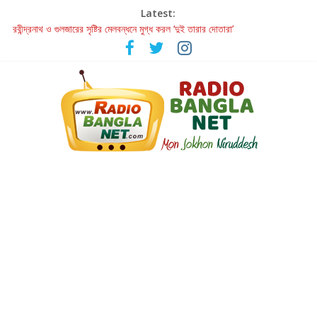
Latest:
রবীন্দ্রনাথ ও গুলজারের সৃষ্টির মেলবন্ধনে মুগ্ধ করল ‘দুই তারার দোতারা’
কলের গান থেকে রীলস্ — বাঙালির গান শোনার বিবর্তনের গল্প
জগন্নাথমঙ্গলম্ — বাংলায় প্রথমবার মঞ্চে এবার রথযাত্রার উদযাপন
Retribution: A Thought-Provoking Short Film That Challenges
Our Understanding of Justice
হাওয়া বদলের টলিউডে ‘তুমি এলে তাই’