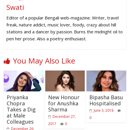
Swati
Editor of a popular Bengali web-magazine. Writer, travel
freak, nature addict, music lover, foody, crazy about hill
stations and a dancer by passion. Burns the midnight oil to
pen her prose. Also a poetry enthusiast.
You May Also Like
Priyanka
New Honour
Bipasha Basu
Chopra
for Anushka
Hospitalised
Takes a Dig
Sharma
June 3, 2018
at Male
December 27,
0
Colleagues
2017
0
December 26,