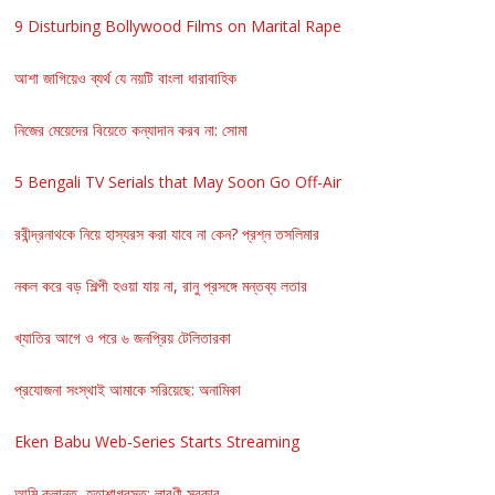
9 Disturbing Bollywood Films on Marital Rape
আশা জাগিয়েও ব্যর্থ যে নয়টি বাংলা ধারাবাহিক
নিজের মেয়েদের বিয়েতে কন্যাদান করব না: সোমা
5 Bengali TV Serials that May Soon Go Off-Air
রবীন্দ্রনাথকে নিয়ে হাস্যরস করা যাবে না কেন? প্রশ্ন তসলিমার
নকল করে বড় শিল্পী হওয়া যায় না, রানু প্রসঙ্গে মন্তব্য লতার
খ্যাতির আগে ও পরে ৬ জনপ্রিয় টেলিতারকা
প্রযোজনা সংস্থাই আমাকে সরিয়েছে: অনামিকা
Eken Babu Web-Series Starts Streaming
আমি ক্লান্ত, হতাশাগ্রস্ত: লাবণী সরকার