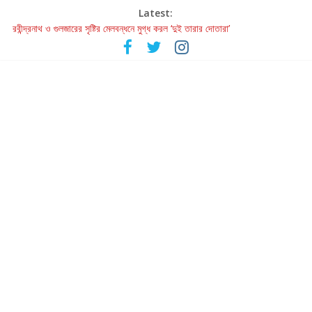
Latest:
হাওয়া বদলের টলিউডে ‘তুমি এলে তাই’
রবীন্দ্রনাথ ও গুলজারের সৃষ্টির মেলবন্ধনে মুগ্ধ করল ‘দুই তারার দোতারা’
কলের গান থেকে রীলস্ — বাঙালির গান শোনার বিবর্তনের গল্প
জগন্নাথমঙ্গলম্ — বাংলায় প্রথমবার মঞ্চে এবার রথযাত্রার উদযাপন
Retribution: A Thought-Provoking Short Film That Challenges
Our Understanding of Justice