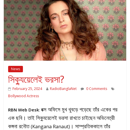
News
সিক্যুয়েলেই ভরসা?
February 25, 2024
RadioBanglaNet
0 Comments
Bollywood Actress
বক্স অফিসে মুখ থুবড়ে পড়েছে তাঁর একের পর
RBN Web Desk
:
এক ছবি। তাই সিক্যুয়েলেই ভরসা রাখতে চাইছেন অভিনেত্রী
কঙ্গনা রনৌত
। সাম্প্রতিককালে তাঁর
(Kangana Ranaut)