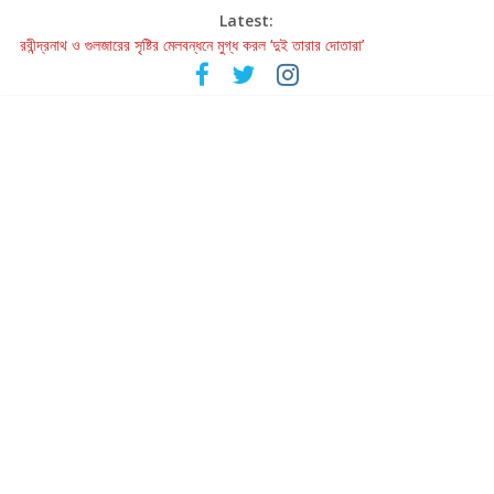
Latest:
রবীন্দ্রনাথ ও গুলজারের সৃষ্টির মেলবন্ধনে মুগ্ধ করল ‘দুই তারার দোতারা’
কলের গান থেকে রীলস্ — বাঙালির গান শোনার বিবর্তনের গল্প
জগন্নাথমঙ্গলম্ — বাংলায় প্রথমবার মঞ্চে এবার রথযাত্রার উদযাপন
Retribution: A Thought-Provoking Short Film That Challenges
Our Understanding of Justice
হাওয়া বদলের টলিউডে ‘তুমি এলে তাই’