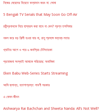
নিজের মেয়েদের বিয়েতে কন্যাদান করব না: সোমা
5 Bengali TV Serials that May Soon Go Off-Air
রবীন্দ্রনাথকে নিয়ে হাস্যরস করা যাবে না কেন? প্রশ্ন তসলিমার
নকল করে বড় শিল্পী হওয়া যায় না, রানু প্রসঙ্গে মন্তব্য লতার
খ্যাতির আগে ও পরে ৬ জনপ্রিয় টেলিতারকা
প্রযোজনা সংস্থাই আমাকে সরিয়েছে: অনামিকা
Eken Babu Web-Series Starts Streaming
আমি ক্লান্ত, হতাশাগ্রস্ত: লাবণী সরকার
এ কেমন জীবন
Aishwarya Rai Bachchan and Shweta Nanda: All’s Not Well?