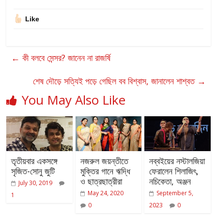
Like
←
কী বলবে সেন্সর? জানেন না রাজর্ষি
শেষ দৌড়ে সত্যিই পড়ে গেছিল বব বিশ্বাস, জানালেন শাশ্বত
→
You May Also Like
তৃতীয়বার একসঙ্গে
নজরুল জয়ন্তীতে
নব্বইয়ের নস্টালজিয়া
সৃজিত-সোনু জুটি
মুক্তির গানে ঋদ্ধি
ফেরালেন শিলাজিৎ,
ও ছাত্রছাত্রীরা
নচিকেতা, অঞ্জন
July 30, 2019
May 24, 2020
September 5,
1
0
2023
0