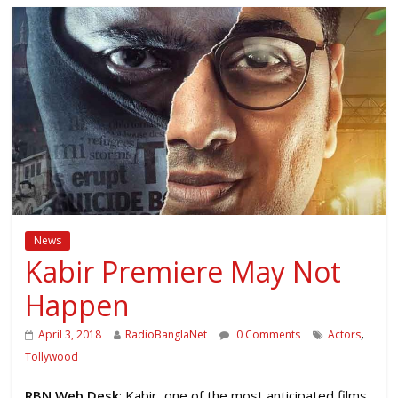
News
Kabir Premiere May Not
Happen
,
April 3, 2018
RadioBanglaNet
0 Comments
Actors
Tollywood
RBN Web Desk
: Kabir, one of the most anticipated films