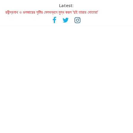
Latest:
রবীন্দ্রনাথ ও গুলজারের সৃষ্টির মেলবন্ধনে মুগ্ধ করল ‘দুই তারার দোতারা’
কলের গান থেকে রীলস্ — বাঙালির গান শোনার বিবর্তনের গল্প
জগন্নাথমঙ্গলম্ — বাংলায় প্রথমবার মঞ্চে এবার রথযাত্রার উদযাপন
Retribution: A Thought-Provoking Short Film That Challenges
Our Understanding of Justice
হাওয়া বদলের টলিউডে ‘তুমি এলে তাই’