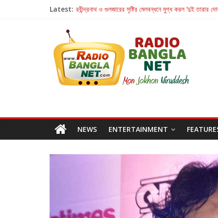
Latest:
রবীন্দ্রনাথ ও গুলজারের সৃষ্টির মেলবন্ধনে মুগ্ধ করল ‘দুই তারার দো
কলের গান থেকে রীলস্ — বাঙালির গান শোনার বিবর্তনের গল্প
জগন্নাথমঙ্গলম্ — বাংলায় প্রথমবার মঞ্চে এবার রথযাত্রার উদযা
Retribution: A Thought-Provoking Short Film 
হাওয়া বদলের টলিউডে ‘তুমি এলে তাই’
NEWS
ENTERTAINMENT
FEATURE