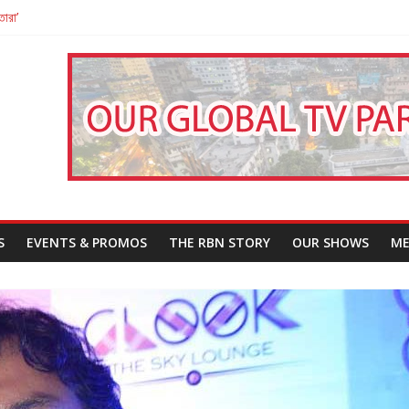
তারা’
পন
That Challenges Our Understanding of Justice
S
EVENTS & PROMOS
THE RBN STORY
OUR SHOWS
ME