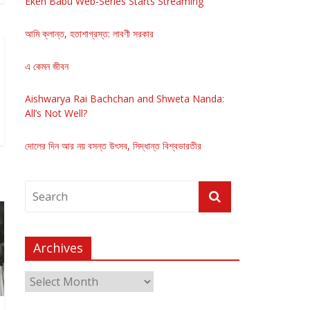
Eken Babu Web-Series Starts Streaming
আমি ক্লান্ত, হতাশাগ্রস্ত: লাবণী সরকার
এ কেমন জীবন
Aishwarya Rai Bachchan and Shweta Nanda:
All’s Not Well?
দোলের দিন আর নয় বসন্ত উৎসব, সিদ্ধান্ত বিশ্বভারতীর
Archives