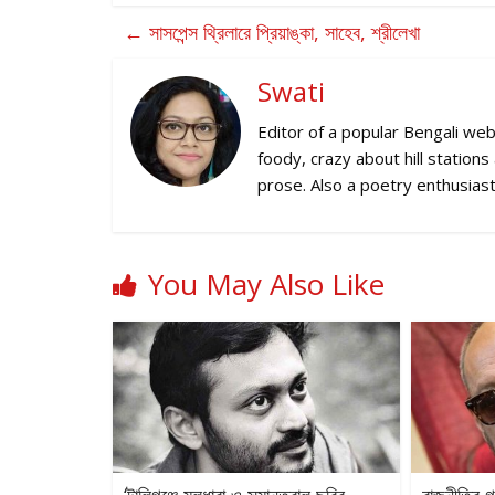
←
সাসপেন্স থ্রিলারে প্রিয়াঙ্কা, সাহেব, শ্রীলেখা
Swati
Editor of a popular Bengali web
foody, crazy about hill station
prose. Also a poetry enthusiast
You May Also Like
‘টালিগঞ্জে মূলধারা ও সমান্তরাল ছবির
রাজনীতির গ