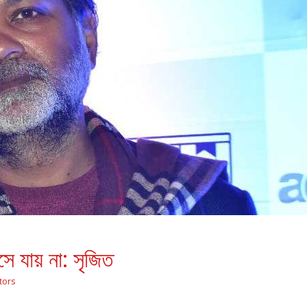
সে যায় না: সৃজিত
tors