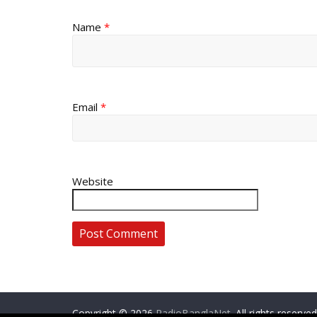
Name
*
Email
*
Website
Copyright © 2026
RadioBanglaNet
. All rights reserved