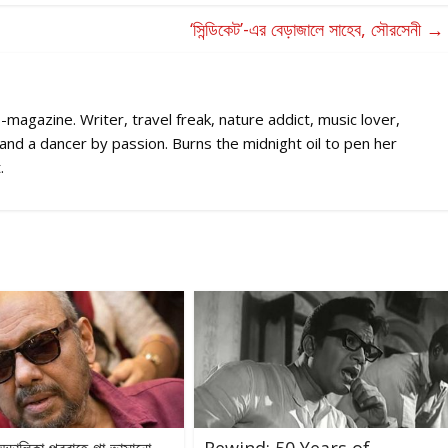
‘সিন্ডিকেট’-এর বেড়াজালে সাহেব, সৌরসেনী
→
-magazine. Writer, travel freak, nature addict, music lover,
s and a dancer by passion. Burns the midnight oil to pen her
.
ড্ডালিকা প্রবাহে গা ভাসানো
Rewind: 50 Years of