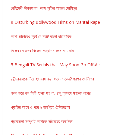
বেহিসেবী জীবনযাপন, আজ স্মৃতির অতলে সৌমিত্র
9 Disturbing Bollywood Films on Marital Rape
আশা জাগিয়েও ব্যর্থ যে নয়টি বাংলা ধারাবাহিক
নিজের মেয়েদের বিয়েতে কন্যাদান করব না: সোমা
5 Bengali TV Serials that May Soon Go Off-Air
রবীন্দ্রনাথকে নিয়ে হাস্যরস করা যাবে না কেন? প্রশ্ন তসলিমার
নকল করে বড় শিল্পী হওয়া যায় না, রানু প্রসঙ্গে মন্তব্য লতার
খ্যাতির আগে ও পরে ৬ জনপ্রিয় টেলিতারকা
প্রযোজনা সংস্থাই আমাকে সরিয়েছে: অনামিকা