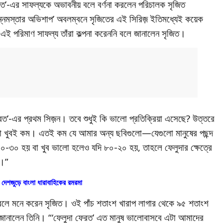
েরত’-এর সাফল্যকে অভাবনীয় বলে বর্ণনা করলেন পরিচালক সৃজিত
ছিন্নমস্তার অভিশাপ’ অবলম্বনে সৃজিতের এই সিরিজ় ইতিমধ্যেই কয়েক
এই পরিমাণ সাফল্য তাঁরা কল্পনা করেননি বলে জানালেন সৃজিত।
ফেরত’-এর প্রথম সিজ়ন। তবে শুধুই কি ভালো প্রতিক্রিয়া এসেছে? উত্তরে
িয়া খুবই কম। এতই কম যে আমার অন্য ছবিগুলো—যেগুলো মানুষের পছন্দ
৭০-৩০ হয় বা খুব ভালো হলেও যদি ৮০-২০ হয়, তাহলে ফেলুদার ক্ষেত্রে
ি।”
:
দেশজুড়ে বাংলা ধারাবাহিকের রমরমা
ন বলে মনে করেন সৃজিত। ওই পাঁচ শতাংশ খারাপ লাগার থেকে ৯৫ শতাংশ
ে জানালেন তিনি। “‘ফেলুদা ফেরত’ এত মানুষ ভালোবাসবে এটা আমাদের