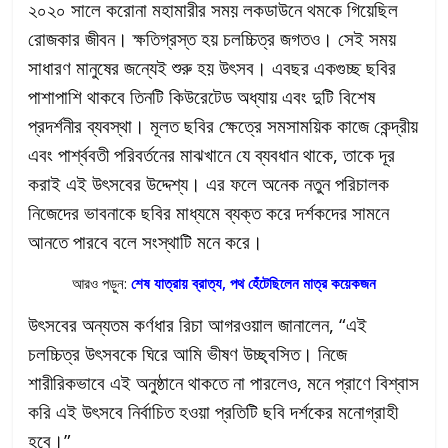
২০২০ সালে করোনা মহামারীর সময় লকডাউনে থমকে গিয়েছিল
রোজকার জীবন। ক্ষতিগ্রস্ত হয় চলচ্চিত্র জগতও। সেই সময়
সাধারণ মানুষের জন্যেই শুরু হয় উৎসব। এবছর একগুচ্ছ ছবির
পাশাপাশি থাকবে তিনটি কিউরেটেড অধ্যায় এবং দুটি বিশেষ
প্রদর্শনীর ব্যবস্থা। মূলত ছবির ক্ষেত্রে সমসাময়িক কাজে কেন্দ্রীয়
এবং পার্শ্ববতী পরিবর্তনের মাঝখানে যে ব্যবধান থাকে, তাকে দূর
করাই এই উৎসবের উদ্দেশ্য। এর ফলে অনেক নতুন পরিচালক
নিজেদের ভাবনাকে ছবির মাধ্যমে ব্যক্ত করে দর্শকদের সামনে
আনতে পারবে বলে সংস্থাটি মনে করে।
আরও পড়ুন:
শেষ যাত্রায় ব্রাত্য, পথ হেঁটেছিলেন মাত্র কয়েকজন
উৎসবের অন্যতম কর্ণধার রিচা আগরওয়াল জানালেন, “এই
চলচ্চিত্র উৎসবকে ঘিরে আমি ভীষণ উচ্ছ্বসিত। নিজে
শারীরিকভাবে এই অনুষ্ঠানে থাকতে না পারলেও, মনে প্রাণে বিশ্বাস
করি এই উৎসবে নির্বাচিত হওয়া প্রতিটি ছবি দর্শকের মনোগ্রাহী
হবে।”