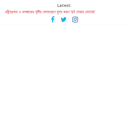
Latest:
রবীন্দ্রনাথ ও গুলজারের সৃষ্টির মেলবন্ধনে মুগ্ধ করল ‘দুই তারার দোতারা’
কলের গান থেকে রীলস্ — বাঙালির গান শোনার বিবর্তনের গল্প
জগন্নাথমঙ্গলম্ — বাংলায় প্রথমবার মঞ্চে এবার রথযাত্রার উদযাপন
Retribution: A Thought-Provoking Short Film That Challenges
Our Understanding of Justice
হাওয়া বদলের টলিউডে ‘তুমি এলে তাই’