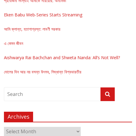
প্রযোজনা সংস্থাই আমাকে সরিয়েছে: অনামিকা
Eken Babu Web-Series Starts Streaming
আমি ক্লান্ত, হতাশাগ্রস্ত: লাবণী সরকার
এ কেমন জীবন
Aishwarya Rai Bachchan and Shweta Nanda: All’s Not Well?
দোলের দিন আর নয় বসন্ত উৎসব, সিদ্ধান্ত বিশ্বভারতীর
Archives