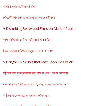
পরকীয়া খ্যাত ১১টি বাংলা ছবি
বেহিসেবী জীবনযাপন, আজ স্মৃতির অতলে সৌমিত্র
9 Disturbing Bollywood Films on Marital Rape
আশা জাগিয়েও ব্যর্থ যে নয়টি বাংলা ধারাবাহিক
নিজের মেয়েদের বিয়েতে কন্যাদান করব না: সোমা
5 Bengali TV Serials that May Soon Go Off-Air
রবীন্দ্রনাথকে নিয়ে হাস্যরস করা যাবে না কেন? প্রশ্ন তসলিমার
নকল করে বড় শিল্পী হওয়া যায় না, রানু প্রসঙ্গে মন্তব্য লতার
খ্যাতির আগে ও পরে ৬ জনপ্রিয় টেলিতারকা