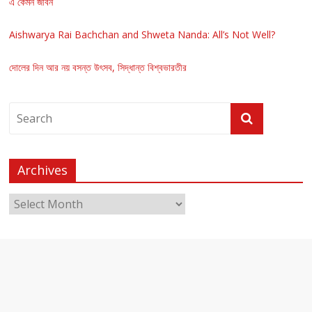
এ কেমন জীবন
Aishwarya Rai Bachchan and Shweta Nanda: All’s Not Well?
দোলের দিন আর নয় বসন্ত উৎসব, সিদ্ধান্ত বিশ্বভারতীর
Archives