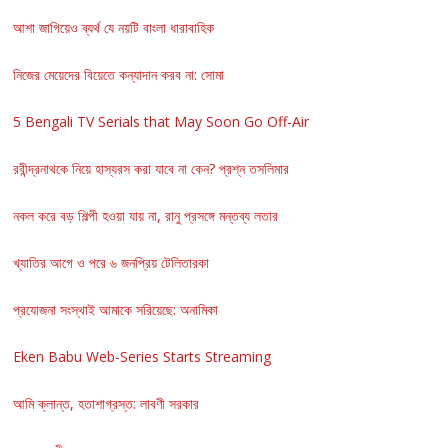
আশা জাগিয়েও ব্যর্থ যে নয়টি বাংলা ধারাবাহিক
নিজের মেয়েদের বিয়েতে কন্যাদান করব না: সোমা
5 Bengali TV Serials that May Soon Go Off-Air
রবীন্দ্রনাথকে নিয়ে হাস্যরস করা যাবে না কেন? প্রশ্ন তসলিমার
নকল করে বড় শিল্পী হওয়া যায় না, রানু প্রসঙ্গে মন্তব্য লতার
খ্যাতির আগে ও পরে ৬ জনপ্রিয় টেলিতারকা
প্রযোজনা সংস্থাই আমাকে সরিয়েছে: অনামিকা
Eken Babu Web-Series Starts Streaming
আমি ক্লান্ত, হতাশাগ্রস্ত: লাবণী সরকার