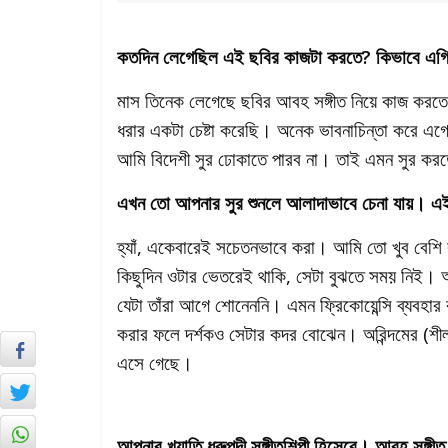
কতদিন লেগেছিল এই ছবির কাজটা করতে? কিভাবে এগ
মাস তিনেক লেগেছে ছবির আবহ সঙ্গীত নিয়ে কাজ করতে। 
ধরার একটা চেষ্টা করেছি। অনেক ভাবনাচিন্তা করে এগ
আমি বিদেশী সুর ঢোকাতে পারব না। তাই এমন সুর করতে
এখন তো আপনার সুর শুনলে আলাদাভাবে চেনা যায়। এই
হ্যাঁ, একেবারেই সচেতনভাবে করা। আমি তো খুব বেশ
কিছুদিন ওটার ভেতরেই থাকি, সেটা বুঝতে সময় নিই। অ্
যেটা তাঁরা আগে শোনেননি। এমন ফ্রিকোয়েন্সি ব্যবহার
করার ফলে দর্শকও সেটার কদর বোঝেন। অরিন্দমের (শী
এসে গেছে।
আপনার খ্যাতি ধ্রুপদী সঙ্গীতশিল্পী হিসেবে। আবহ সঙ্গ