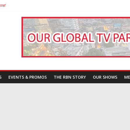
তারা’
পন
That Challenges Our Understanding of Justice
S
EVENTS & PROMOS
THE RBN STORY
OUR SHOWS
ME