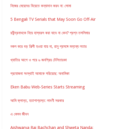
নিজের মেয়েদের বিয়েতে কন্যাদান করব না: সোমা
5 Bengali TV Serials that May Soon Go Off-Air
রবীন্দ্রনাথকে নিয়ে হাস্যরস করা যাবে না কেন? প্রশ্ন তসলিমার
নকল করে বড় শিল্পী হওয়া যায় না, রানু প্রসঙ্গে মন্তব্য লতার
খ্যাতির আগে ও পরে ৬ জনপ্রিয় টেলিতারকা
প্রযোজনা সংস্থাই আমাকে সরিয়েছে: অনামিকা
Eken Babu Web-Series Starts Streaming
আমি ক্লান্ত, হতাশাগ্রস্ত: লাবণী সরকার
এ কেমন জীবন
Aishwarya Rai Bachchan and Shweta Nanda: