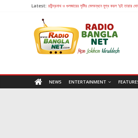
হাওয়া বদলের টলিউডে ‘তুমি এলে তাই’
Latest:
রবীন্দ্রনাথ ও গুলজারের সৃষ্টির মেলবন্ধনে মুগ্ধ করল ‘দুই তারার দো
কলের গান থেকে রীলস্ — বাঙালির গান শোনার বিবর্তনের গল্প
জগন্নাথমঙ্গলম্ — বাংলায় প্রথমবার মঞ্চে এবার রথযাত্রার উদযা
Retribution: A Thought-Provoking Short Film 
NEWS
ENTERTAINMENT
FEATURE