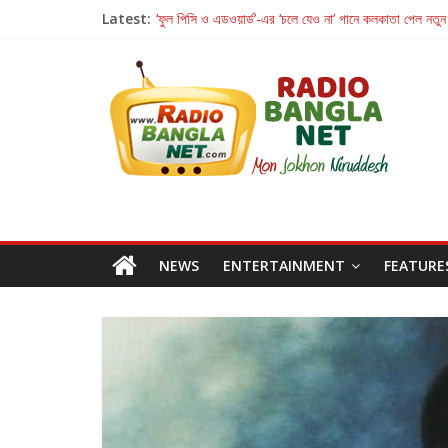
Latest:
‘ফুল পিসি ও এডওয়ার্ড’-এর ‘চলে যেও না’ গানে কলকাতা পেল নতুন
রবীন্দ্রনাথ ও গুলজারের সৃষ্টির মেলবন্ধনে মুগ্ধ করল ‘দুই তারার দো
কলের গান থেকে রীলস্ — বাঙালির গান শোনার বিবর্তনের গল্প
জগন্নাথমঙ্গলম্ — বাংলায় প্রথমবার মঞ্চে এবার রথযাত্রার উদযা
Retribution: A Thought-Provoking Short Film 
NEWS
ENTERTAINMENT
FEATURE