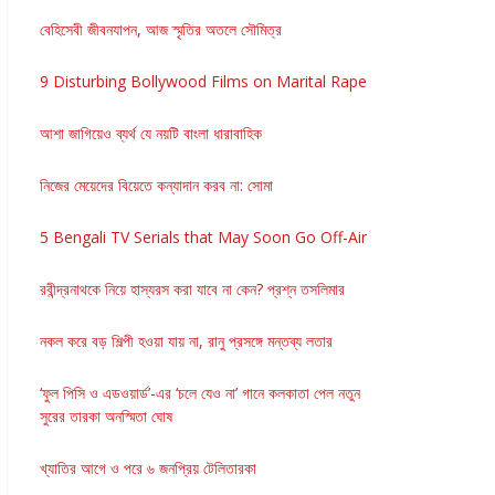
বেহিসেবী জীবনযাপন, আজ স্মৃতির অতলে সৌমিত্র
9 Disturbing Bollywood Films on Marital Rape
আশা জাগিয়েও ব্যর্থ যে নয়টি বাংলা ধারাবাহিক
নিজের মেয়েদের বিয়েতে কন্যাদান করব না: সোমা
5 Bengali TV Serials that May Soon Go Off-Air
রবীন্দ্রনাথকে নিয়ে হাস্যরস করা যাবে না কেন? প্রশ্ন তসলিমার
নকল করে বড় শিল্পী হওয়া যায় না, রানু প্রসঙ্গে মন্তব্য লতার
‘ফুল পিসি ও এডওয়ার্ড’-এর ‘চলে যেও না’ গানে কলকাতা পেল নতুন
সুরের তারকা অনস্মিতা ঘোষ
খ্যাতির আগে ও পরে ৬ জনপ্রিয় টেলিতারকা