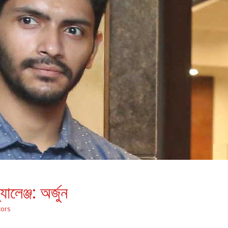
লেঞ্জ: অর্জুন
tors