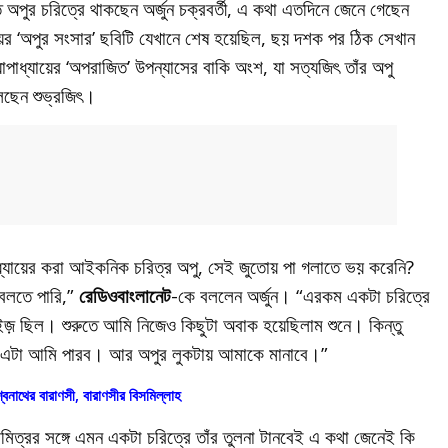
ে অপুর চরিত্রে থাকছেন অর্জুন চক্রবর্তী, এ কথা এতদিনে জেনে গেছেন
য়ের ‘অপুর সংসার’ ছবিটি যেখানে শেষ হয়েছিল, ছয় দশক পর ঠিক সেখান
োপাধ্যায়ের ‘অপরাজিত’ উপন্যাসের বাকি অংশ, যা সত্যজিৎ তাঁর অপু
েছেন শুভ্রজিৎ।
পাধ্যায়ের করা আইকনিক চরিত্র অপু, সেই জুতোয় পা গলাতে ভয় করেনি?
 বলতে পারি,”
রেডিওবাংলানেট
-কে বললেন অর্জুন। “এরকম একটা চরিত্রে
জ় ছিল। শুরুতে আমি নিজেও কিছুটা অবাক হয়েছিলাম শুনে। কিন্তু
ে এটা আমি পারব। আর অপুর লুকটায় আমাকে মানাবে।”
শ্বনাথের বারাণসী, বারাণসীর বিসমিল্লাহ
মিত্রর সঙ্গে এমন একটা চরিত্রে তাঁর তুলনা টানবেই এ কথা জেনেই কি