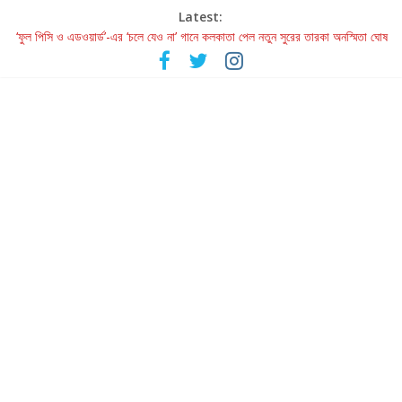
Latest:
‘ফুল পিসি ও এডওয়ার্ড’-এর ‘চলে যেও না’ গানে কলকাতা পেল নতুন সুরের তারকা অনস্মিতা ঘোষ
রবীন্দ্রনাথ ও গুলজারের সৃষ্টির মেলবন্ধনে মুগ্ধ করল ‘দুই তারার দোতারা’
কলের গান থেকে রীলস্ — বাঙালির গান শোনার বিবর্তনের গল্প
জগন্নাথমঙ্গলম্ — বাংলায় প্রথমবার মঞ্চে এবার রথযাত্রার উদযাপন
Retribution: A Thought-Provoking Short Film That Challenges
Our Understanding of Justice