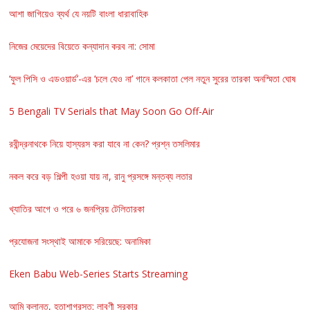
আশা জাগিয়েও ব্যর্থ যে নয়টি বাংলা ধারাবাহিক
নিজের মেয়েদের বিয়েতে কন্যাদান করব না: সোমা
‘ফুল পিসি ও এডওয়ার্ড’-এর ‘চলে যেও না’ গানে কলকাতা পেল নতুন সুরের তারকা অনস্মিতা ঘোষ
5 Bengali TV Serials that May Soon Go Off-Air
রবীন্দ্রনাথকে নিয়ে হাস্যরস করা যাবে না কেন? প্রশ্ন তসলিমার
নকল করে বড় শিল্পী হওয়া যায় না, রানু প্রসঙ্গে মন্তব্য লতার
খ্যাতির আগে ও পরে ৬ জনপ্রিয় টেলিতারকা
প্রযোজনা সংস্থাই আমাকে সরিয়েছে: অনামিকা
Eken Babu Web-Series Starts Streaming
আমি ক্লান্ত, হতাশাগ্রস্ত: লাবণী সরকার