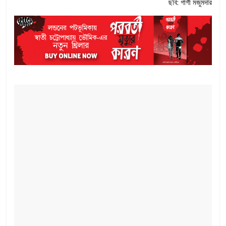
ছবি: গার্গী মজুমদার