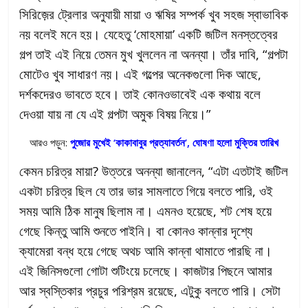
সিরিজ়ের ট্রেলার অনুযায়ী মায়া ও ঋষির সম্পর্ক খুব সহজ স্বাভাবিক
নয় বলেই মনে হয়। যেহেতু ‘মোহমায়া’ একটি জটিল মনস্তত্বের
গল্প তাই এই নিয়ে তেমন মুখ খুললেন না অনন্যা। তাঁর দাবি, “গল্পটা
মোটেও খুব সাধারণ নয়। এই গল্পের অনেকগুলো দিক আছে,
দর্শকদেরও ভাবতে হবে। তাই কোনওভাবেই এক কথায় বলে
দেওয়া যায় না যে এই গল্পটা অমুক বিষয় নিয়ে।”
আরও পড়ুন:
পুজোর মুখেই ‘কাকাবাবুর প্রত্যাবর্তন’, ঘোষণা হলো মুক্তির তারিখ
কেমন চরিত্র মায়া? উত্তরে অনন্যা জানালেন, “এটা এতটাই জটিল
একটা চরিত্র ছিল যে তার ভার সামলাতে গিয়ে বলতে পারি, ওই
সময় আমি ঠিক মানুষ ছিলাম না। এমনও হয়েছে, শট শেষ হয়ে
গেছে কিন্তু আমি শুনতে পাইনি। বা কোনও কান্নার দৃশ্যে
ক্যামেরা বন্ধ হয়ে গেছে অথচ আমি কান্না থামাতে পারছি না।
এই জিনিসগুলো গোটা শুটিংয়ে চলেছে। কাজটার পিছনে আমার
আর স্বস্তিকার প্রচুর পরিশ্রম রয়েছে, এটুকু বলতে পারি। সেটা