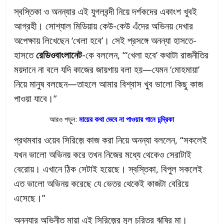
স্বস্তিকা ও অনন্যার এই যুগলবন্দী নিয়ে দর্শকদের একাংশ খুবই
আগ্রহী। সোশ্যাল মিডিয়ায় কেউ-কেউ এঁদের অভিনয় দেখার
অপেক্ষায় লিখেছেন ‘খেলা হবে’। সেই প্রসঙ্গে অনন্যা হাসতে-
হাসতে
রেডিওবাংলানেট
-কে বললেন, “‘খেলা হবে’ কথাটা রাজনীতির
ময়দানে না বলে যদি কাজের জায়গায় বলা হয়—যেমন ‘মোহমায়া’
নিয়ে মানুষ বলছেন—তাহলে আমার বিশ্বাস খুব ভালো কিছু কাজ
পাওয়া যাবে।”
আরও পড়ুন:
মায়ের কথা ভেবে না পাওয়ার গানে চন্দ্রিকা
প্রথমবার ওয়েব সিরিজ়ে কাজ করা নিয়ে অনন্যা বললেন, “সকলেই
যখন ভালো অভিনয় করে তখন নিজের মধ্যে থেকেও সেরাটাই
বেরোয়। এখানে ঠিক সেটাই হয়েছে। স্বস্তিকা, বিপুল সকলেই
এত ভালো অভিনয় করেছে যে ভেতর থেকেই কাজটা বেরিয়ে
এসেছে।”
অনন্যার অভিনীত মায়া এই সিরিজ়ের মূল চরিত্র ঋষির মা।