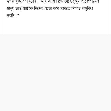
দর্শক বুঝতে পারবেন। আর আমি নিজে যেহেতু খুব আবেগপ্রবণ
মানুষ তাই মায়াকে নিজের মতো করে ভাবতে আমার অসুবিধা
হয়নি।”