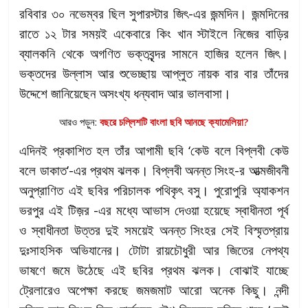
রবিবার ৩০ নভেম্বর ছিল সুপারস্টার জিৎ-এর জন্মদিন। জন্মদিনের
রাতে ১২ টার সময়ই একেবারে কিং খান স্টাইলে নিজের বাড়ির
ব্যালকনি থেকে অগণিত ভক্তবৃন্দর সামনে হাজির হলেন জিৎ।
ভক্তদের উল্লাস আর শুভেচ্ছায় আপ্লুত নায়ক বার বার তাঁদের
উদ্দেশে জানিয়েছেন অসংখ্য ধন্যবাদ আর ভালবাসা।
আরও পড়ুন:
বছরে চল্লিশটি বাংলা ছবি আনছে ক্যামেলিয়া?
এদিনই প্রকাশিত হল তাঁর আগামী ছবি ‘কেউ বলে বিপ্লবী কেউ
বলে ডাকাত’-এর প্রথম ঝলক। বিপ্লবী অনন্ত সিংহ-র আত্মজীবনী
অনুপ্রাণিত এই ছবির পরিচালক পথিকৃৎ বসু। পুরোপুরি অ্যাকশন
ভরপুর এই টিজ়র -এর মধ্যে আভাস দেওয়া হয়েছে স্বাধীনতা পূর্ব
ও স্বাধীনতা উত্তর দুই সময়েই অনন্ত সিংহর সেই বিস্মৃতপ্রায়
দুঃসাহসিক অভিযানের। টোটা রায়চৌধুরী আর জিতের নেপথ্য
ভাষণে জমে উঠেছে এই ছবির প্রথম ঝলক। বোঝাই যাচ্ছে
ট্রেলারেও অপেক্ষা করছে জমজমাট আরো অনেক কিছু। নন্দী