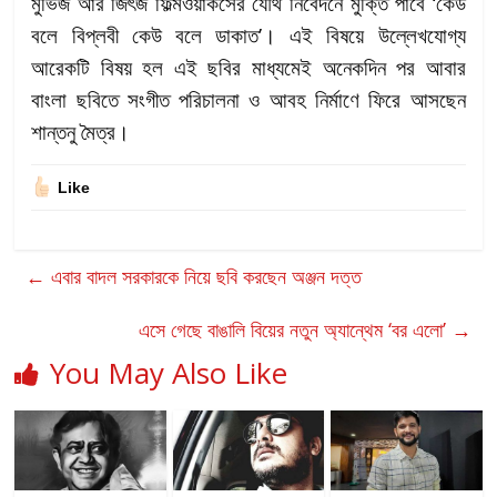
মুভিজ আর জিৎজ ফিল্মওয়ার্কসের যৌথ নিবেদনে মুক্তি পাবে ‘কেউ
বলে বিপ্লবী কেউ বলে ডাকাত’। এই বিষয়ে উল্লেখযোগ্য
আরেকটি বিষয় হল এই ছবির মাধ্যমেই অনেকদিন পর আবার
বাংলা ছবিতে সংগীত পরিচালনা ও আবহ নির্মাণে ফিরে আসছেন
শান্তনু মৈত্র।
Like
←
এবার বাদল সরকারকে নিয়ে ছবি করছেন অঞ্জন দত্ত
এসে গেছে বাঙালি বিয়ের নতুন অ্যান্থেম ‘বর এলো’
→
You May Also Like