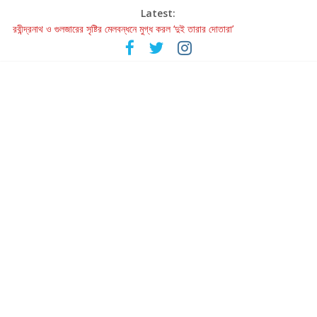
Latest:
রবীন্দ্রনাথ ও গুলজারের সৃষ্টির মেলবন্ধনে মুগ্ধ করল ‘দুই তারার দোতারা’
কলের গান থেকে রীলস্ — বাঙালির গান শোনার বিবর্তনের গল্প
জগন্নাথমঙ্গলম্ — বাংলায় প্রথমবার মঞ্চে এবার রথযাত্রার উদযাপন
Retribution: A Thought-Provoking Short Film That Challenges
Our Understanding of Justice
হাওয়া বদলের টলিউডে ‘তুমি এলে তাই’