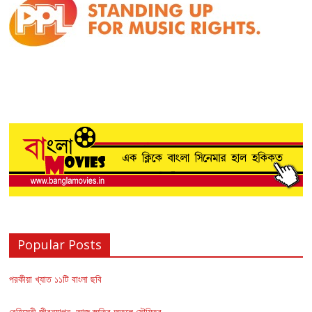
Popular Posts
পরকীয়া খ্যাত ১১টি বাংলা ছবি
বেহিসেবী জীবনযাপন, আজ স্মৃতির অতলে সৌমিত্র