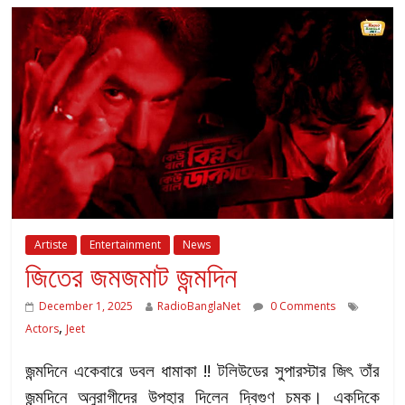
Artiste
Entertainment
News
জিতের জমজমাট জন্মদিন
December 1, 2025
RadioBanglaNet
0 Comments
,
Actors
Jeet
জন্মদিনে একেবারে ডবল ধামাকা !! টলিউডের সুপারস্টার জিৎ তাঁর
জন্মদিনে অনুরাগীদের উপহার দিলেন দ্বিগুণ চমক। একদিকে