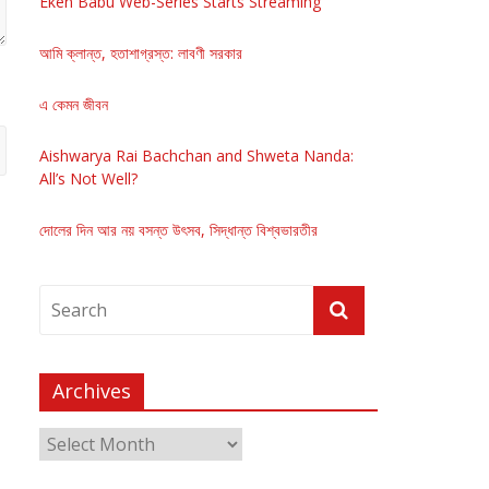
Eken Babu Web-Series Starts Streaming
আমি ক্লান্ত, হতাশাগ্রস্ত: লাবণী সরকার
এ কেমন জীবন
Aishwarya Rai Bachchan and Shweta Nanda:
All’s Not Well?
দোলের দিন আর নয় বসন্ত উৎসব, সিদ্ধান্ত বিশ্বভারতীর
Archives