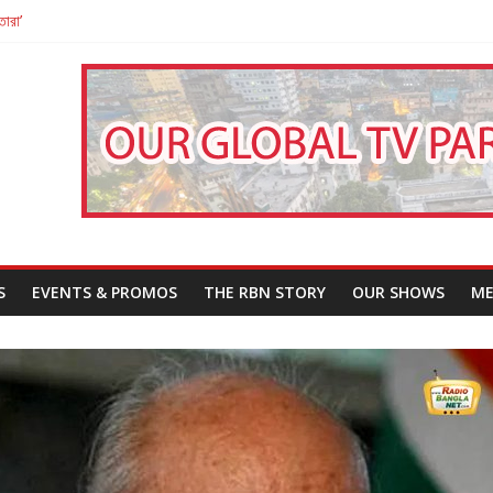
তারা’
পন
That Challenges Our Understanding of Justice
S
EVENTS & PROMOS
THE RBN STORY
OUR SHOWS
ME