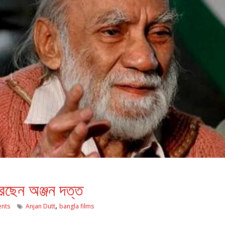
রছেন অঞ্জন দত্ত
,
nts
Anjan Dutt
bangla films