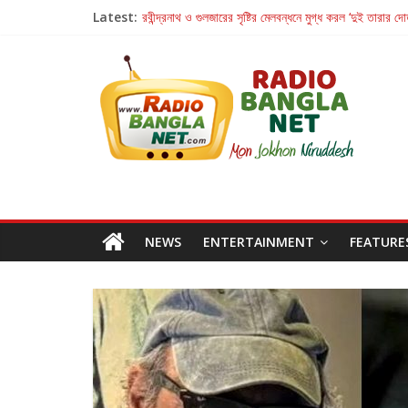
Latest:
রবীন্দ্রনাথ ও গুলজারের সৃষ্টির মেলবন্ধনে মুগ্ধ করল ‘দুই তারার দো
কলের গান থেকে রীলস্ — বাঙালির গান শোনার বিবর্তনের গল্প
জগন্নাথমঙ্গলম্ — বাংলায় প্রথমবার মঞ্চে এবার রথযাত্রার উদযা
Retribution: A Thought-Provoking Short Film 
হাওয়া বদলের টলিউডে ‘তুমি এলে তাই’
NEWS
ENTERTAINMENT
FEATURE