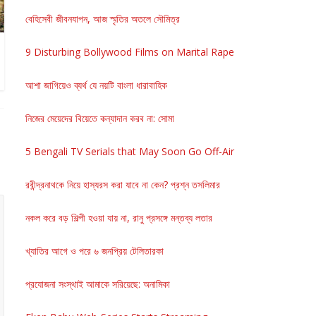
বেহিসেবী জীবনযাপন, আজ স্মৃতির অতলে সৌমিত্র
9 Disturbing Bollywood Films on Marital Rape
আশা জাগিয়েও ব্যর্থ যে নয়টি বাংলা ধারাবাহিক
নিজের মেয়েদের বিয়েতে কন্যাদান করব না: সোমা
5 Bengali TV Serials that May Soon Go Off-Air
রবীন্দ্রনাথকে নিয়ে হাস্যরস করা যাবে না কেন? প্রশ্ন তসলিমার
নকল করে বড় শিল্পী হওয়া যায় না, রানু প্রসঙ্গে মন্তব্য লতার
খ্যাতির আগে ও পরে ৬ জনপ্রিয় টেলিতারকা
প্রযোজনা সংস্থাই আমাকে সরিয়েছে: অনামিকা