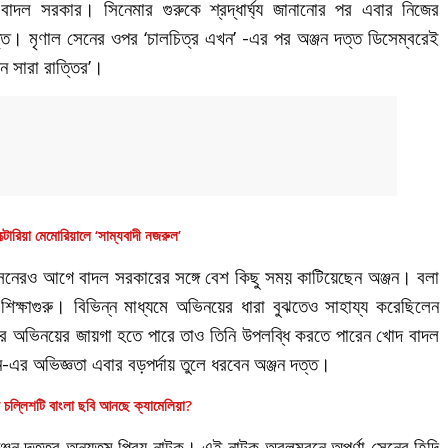
াদল সরকার। সিনেমার গুরুকে শ্রদ্ধার্ঘ্য জানানোর পর এবার নিজের
ত্ত। মৃণাল সেনের ওপর ‘চালচিত্র এখন’ -এর পর অঞ্জন দত্ত ডিসেম্বরেই
ন সারা রাত্তির’।
ক্টোরিয়া মেমোরিয়ালে ‘সাম্যবাদী নজরুল’
সেনেরও আগে বাদল সরকারের সঙ্গে বেশ কিছু সময় কাটিয়েছেন অঞ্জন। বলা
ক্ষাগুরু। বিভিন্ন মাধ্যমে অভিনয়ের ধারা বুঝতেও সাহায্য করেছিলেন
তাঁর অভিনয়ের জায়গা হতে পারে তাও তিনি উপলব্ধি করতে পারেন খোদ বাদল
-এর অভিজ্ঞতা এবার বড়পর্দায় তুলে ধরবেন অঞ্জন দত্ত।
 চল্লিশটি বাংলা ছবি আনছে ক্যামেলিয়া?
অঞ্জন দত্তর অন্যতম প্রিয় নাটক। এই নাটক অবলম্বনে অপর্ণা সেনের হিন্দি