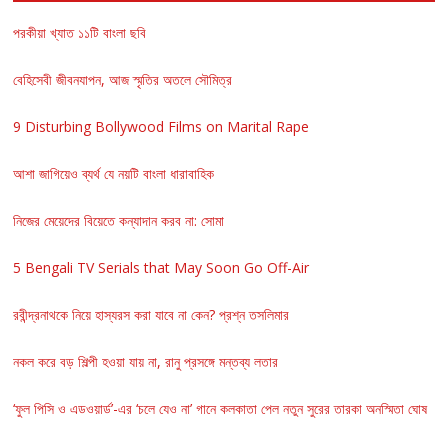
পরকীয়া খ্যাত ১১টি বাংলা ছবি
বেহিসেবী জীবনযাপন, আজ স্মৃতির অতলে সৌমিত্র
9 Disturbing Bollywood Films on Marital Rape
আশা জাগিয়েও ব্যর্থ যে নয়টি বাংলা ধারাবাহিক
নিজের মেয়েদের বিয়েতে কন্যাদান করব না: সোমা
5 Bengali TV Serials that May Soon Go Off-Air
রবীন্দ্রনাথকে নিয়ে হাস্যরস করা যাবে না কেন? প্রশ্ন তসলিমার
নকল করে বড় শিল্পী হওয়া যায় না, রানু প্রসঙ্গে মন্তব্য লতার
‘ফুল পিসি ও এডওয়ার্ড’-এর ‘চলে যেও না’ গানে কলকাতা পেল নতুন সুরের তারকা অনস্মিতা ঘোষ