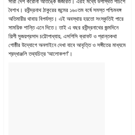
সারা দেশ করোনা আতঙ্কে জর্জরিত। এরই মধ্যে উপস্থিত পঁচিশে
বৈশাখ। রবীন্দ্রনাথ ঠাকুরের জন্মের ১৬০তম বর্ষে সমস্ত পশ্চিমবঙ্গ
অতিমারীর থাবায় বিপর্যস্ত। এই অবস্থায় হয়তো সংস্কৃতিই পারে
সাময়িক শান্তি এনে দিতে। তাই এ বছর রবীন্দ্রনাথের জন্মদিনে
শিল্পী সুজয়প্রসাদ চট্টোপাধ্যায়, এসপিসি ক্রাফট ও প্রান্তকথা
গোষ্ঠীর উদ্যোগে অনলাইনে দেখা যাবে আবৃত্তি ও সঙ্গীতের মাধ্যমে
শ্রদ্ধাঞ্জলি তথ্যচিত্র ‘আলোকপর্ণ’।