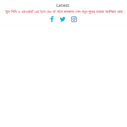
Latest:
‘ফুল পিসি ও এডওয়ার্ড’-এর ‘চলে যেও না’ গানে কলকাতা পেল নতুন সুরের তারকা অনস্মিতা ঘোষ
রবীন্দ্রনাথ ও গুলজারের সৃষ্টির মেলবন্ধনে মুগ্ধ করল ‘দুই তারার দোতারা’
কলের গান থেকে রীলস্ — বাঙালির গান শোনার বিবর্তনের গল্প
জগন্নাথমঙ্গলম্ — বাংলায় প্রথমবার মঞ্চে এবার রথযাত্রার উদযাপন
Retribution: A Thought-Provoking Short Film That Challenges
Our Understanding of Justice