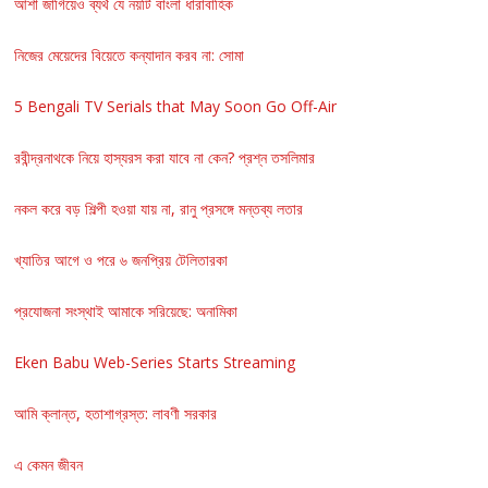
আশা জাগিয়েও ব্যর্থ যে নয়টি বাংলা ধারাবাহিক
নিজের মেয়েদের বিয়েতে কন্যাদান করব না: সোমা
5 Bengali TV Serials that May Soon Go Off-Air
রবীন্দ্রনাথকে নিয়ে হাস্যরস করা যাবে না কেন? প্রশ্ন তসলিমার
নকল করে বড় শিল্পী হওয়া যায় না, রানু প্রসঙ্গে মন্তব্য লতার
খ্যাতির আগে ও পরে ৬ জনপ্রিয় টেলিতারকা
প্রযোজনা সংস্থাই আমাকে সরিয়েছে: অনামিকা
Eken Babu Web-Series Starts Streaming
আমি ক্লান্ত, হতাশাগ্রস্ত: লাবণী সরকার
এ কেমন জীবন