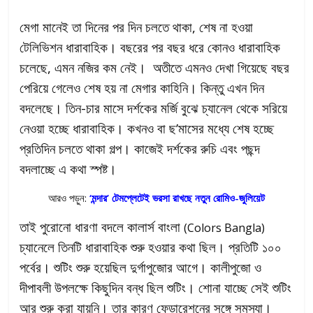
মেগা মানেই তা দিনের পর দিন চলতে থাকা, শেষ না হওয়া
টেলিভিশন ধারাবাহিক। বছরের পর বছর ধরে কোনও ধারাবাহিক
চলেছে, এমন নজির কম নেই। অতীতে এমনও দেখা গিয়েছে বছর
পেরিয়ে গেলেও শেষ হয় না মেগার কাহিনি। কিন্তু এখন দিন
বদলেছে। তিন-চার মাসে দর্শকের মর্জি বুঝে চ্যানেল থেকে সরিয়ে
নেওয়া হচ্ছে ধারাবাহিক। কখনও বা ছ’মাসের মধ্যে শেষ হচ্ছে
প্রতিদিন চলতে থাকা গল্প। কাজেই দর্শকের রুচি এবং পছন্দ
বদলাচ্ছে এ কথা স্পষ্ট।
আরও পড়ুন:
‘মন্দার’ টেমপ্লেটেই ভরসা রাখছে নতুন রোমিও-জুলিয়েট
তাই পুরোনো ধারণা বদলে কালার্স বাংলা
(Colors Bangla)
চ্যানেলে তিনটি ধারাবাহিক শুরু হওয়ার কথা ছিল। প্রতিটি ১০০
পর্বের। শুটিং শুরু হয়েছিল দুর্গাপুজোর আগে। কালীপুজো ও
দীপাবলী উপলক্ষে কিছুদিন বন্ধ ছিল শুটিং। শোনা যাচ্ছে সেই শুটিং
আর শুরু করা যায়নি। তার কারণ ফেডারেশনের সঙ্গে সমস্যা।