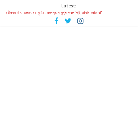
Latest:
রবীন্দ্রনাথ ও গুলজারের সৃষ্টির মেলবন্ধনে মুগ্ধ করল ‘দুই তারার দোতারা’
কলের গান থেকে রীলস্ — বাঙালির গান শোনার বিবর্তনের গল্প
জগন্নাথমঙ্গলম্ — বাংলায় প্রথমবার মঞ্চে এবার রথযাত্রার উদযাপন
Retribution: A Thought-Provoking Short Film That Challenges
Our Understanding of Justice
হাওয়া বদলের টলিউডে ‘তুমি এলে তাই’