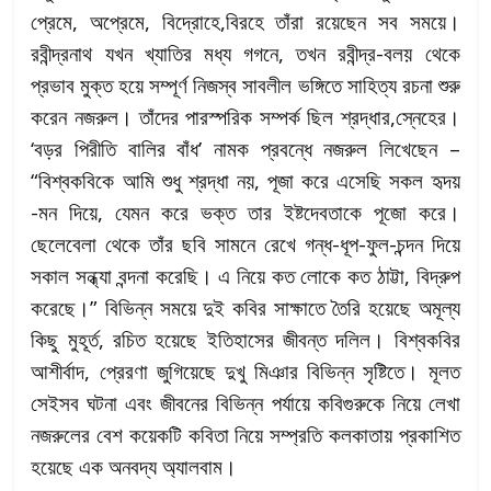
প্রেমে, অপ্রেমে, বিদ্রোহে,বিরহে তাঁরা রয়েছেন সব সময়ে।
রবীন্দ্রনাথ যখন খ্যাতির মধ্য গগনে, তখন রবীন্দ্র-বলয় থেকে
প্রভাব মুক্ত হয়ে সম্পূর্ণ নিজস্ব সাবলীল ভঙ্গিতে সাহিত্য রচনা শুরু
করেন নজরুল। তাঁদের পারস্পরিক সম্পর্ক ছিল শ্রদ্ধার,স্নেহের।
‘বড়র পিরীতি বালির বাঁধ’ নামক প্রবন্ধে নজরুল লিখেছেন –
“বিশ্বকবিকে আমি শুধু শ্রদ্ধা নয়, পূজা করে এসেছি সকল হৃদয়
-মন দিয়ে, যেমন করে ভক্ত তার ইষ্টদেবতাকে পূজো করে।
ছেলেবেলা থেকে তাঁর ছবি সামনে রেখে গন্ধ-ধূপ-ফুল-চন্দন দিয়ে
সকাল সন্ধ্যা বন্দনা করেছি। এ নিয়ে কত লোকে কত ঠাট্টা, বিদ্রুপ
করেছে।” বিভিন্ন সময়ে দুই কবির সাক্ষাতে তৈরি হয়েছে অমূল্য
কিছু মুহূর্ত, রচিত হয়েছে ইতিহাসের জীবন্ত দলিল। বিশ্বকবির
আশীর্বাদ, প্রেরণা জুগিয়েছে দুখু মিঞার বিভিন্ন সৃষ্টিতে। মূলত
সেইসব ঘটনা এবং জীবনের বিভিন্ন পর্যায়ে কবিগুরুকে নিয়ে লেখা
নজরুলের বেশ কয়েকটি কবিতা নিয়ে সম্প্রতি কলকাতায় প্রকাশিত
হয়েছে এক অনবদ্য অ্যালবাম।