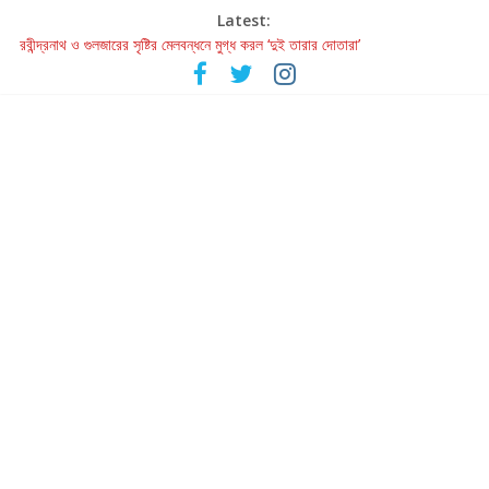
Latest:
রবীন্দ্রনাথ ও গুলজারের সৃষ্টির মেলবন্ধনে মুগ্ধ করল ‘দুই তারার দোতারা’
কলের গান থেকে রীলস্ — বাঙালির গান শোনার বিবর্তনের গল্প
জগন্নাথমঙ্গলম্ — বাংলায় প্রথমবার মঞ্চে এবার রথযাত্রার উদযাপন
Retribution: A Thought-Provoking Short Film That Challenges
Our Understanding of Justice
হাওয়া বদলের টলিউডে ‘তুমি এলে তাই’