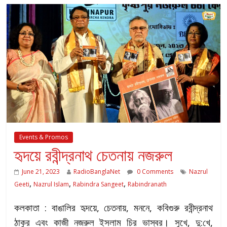
Events & Promos
হৃদয়ে রবীন্দ্রনাথ চেতনায় নজরুল
June 21, 2023
RadioBanglaNet
0 Comments
Nazrul
,
,
,
Geeti
Nazrul Islam
Rabindra Sangeet
Rabindranath
কলকাতা : বাঙালির হৃদয়ে, চেতনায়, মননে, কবিগুরু রবীন্দ্রনাথ
ঠাকুর এবং কাজী নজরুল ইসলাম চির ভাস্বর। সুখে, দু:খে,