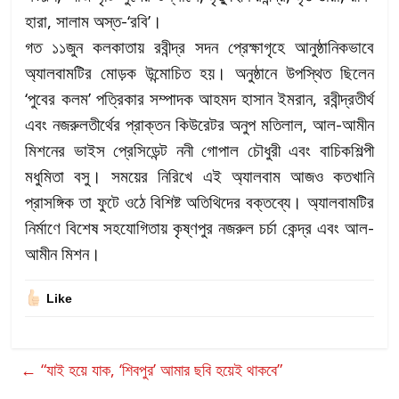
হারা, সালাম অস্ত-‘রবি’।
গত ১১জুন কলকাতায় রবীন্দ্র সদন প্রেক্ষাগৃহে আনুষ্ঠানিকভাবে
অ্যালবামটির মোড়ক উন্মোচিত হয়। অনুষ্ঠানে উপস্থিত ছিলেন
‘পুবের কলম’ পত্রিকার সম্পাদক আহমদ হাসান ইমরান, রবীন্দ্রতীর্থ
এবং নজরুলতীর্থের প্রাক্তন কিউরেটর অনুপ মতিলাল, আল-আমীন
মিশনের ভাইস প্রেসিডেন্ট ননী গোপাল চৌধুরী এবং বাচিকশিল্পী
মধুমিতা বসু। সময়ের নিরিখে এই অ্যালবাম আজও কতখানি
প্রাসঙ্গিক তা ফুটে ওঠে বিশিষ্ট অতিথিদের বক্তব্যে। অ্যালবামটির
নির্মাণে বিশেষ সহযোগিতায় কৃষ্ণপুর নজরুল চর্চা কেন্দ্র এবং আল-
আমীন মিশন।
Like
←
“যাই হয়ে যাক, ‘শিবপুর’ আমার ছবি হয়েই থাকবে”