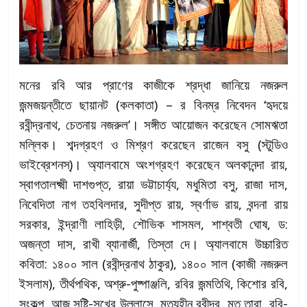
মনের রবি আর প্রাণের কাজীকে শ্রদ্ধা জানিয়ে নজরুল
জন্মজয়ন্তীতে ছায়ানট (কলকাতা) – র বিনম্র নিবেদন ‘হৃদয়ে
রবীন্দ্রনাথ, চেতনায় নজরুল’। সঙ্গীত আয়োজন করেছেন সোমঋতা
মল্লিক। শব্দগ্রহণ ও মিশ্রণ করেছেন রাজেন বসু (স্টুডিও
ভাইব্রেশনস্)। অ্যালবামে অংশগ্রহণ করেছেন অলকানন্দা রায়,
স্বাগতালক্ষ্মী দাশগুপ্ত, রায়া ভট্টাচার্য্য, মধুমিতা বসু, রাজা দাস,
নিবেদিতা নাগ তহবিলদার, সুদীপ্ত রায়, স্বর্ণাভ রায়, বন্দনা রায়
সরকার, ইন্দ্রাণী লাহিড়ী, শৌভিক শাসমল, শাশ্বতী ঘোষ, ড:
অজন্তা দাস, রাখী ব্যানার্জী, তিস্তা দে। অ্যালবামে উচ্চারিত
কবিতা: ১৪০০ সাল (রবীন্দ্রনাথ ঠাকুর), ১৪০০ সাল (কাজী নজরুল
ইসলাম), তীর্থপথিক, অশ্রু-পুষ্পাঞ্জলি, রবির জন্মতিথি, কিশোর রবি,
সংকল্প, আজ সৃষ্টি-সুখের উল্লাসে, মৃত্যুহীন রবীন্দ্র, মৃত তারা, রবি-