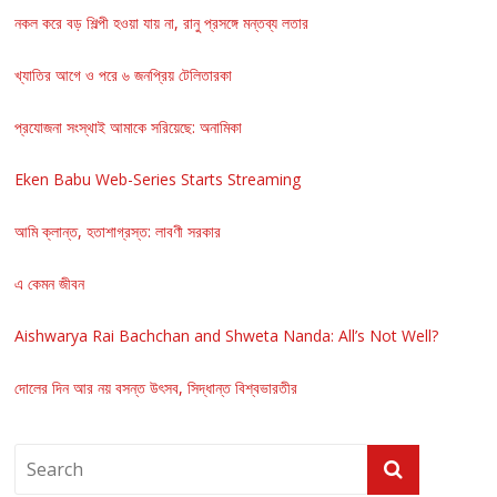
নকল করে বড় শিল্পী হওয়া যায় না, রানু প্রসঙ্গে মন্তব্য লতার
খ্যাতির আগে ও পরে ৬ জনপ্রিয় টেলিতারকা
প্রযোজনা সংস্থাই আমাকে সরিয়েছে: অনামিকা
Eken Babu Web-Series Starts Streaming
আমি ক্লান্ত, হতাশাগ্রস্ত: লাবণী সরকার
এ কেমন জীবন
Aishwarya Rai Bachchan and Shweta Nanda: All’s Not Well?
দোলের দিন আর নয় বসন্ত উৎসব, সিদ্ধান্ত বিশ্বভারতীর