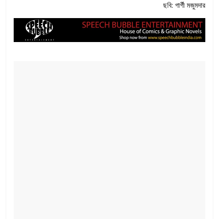
ছবি: গার্গী মজুমদার