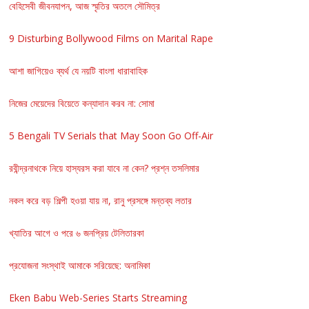
বেহিসেবী জীবনযাপন, আজ স্মৃতির অতলে সৌমিত্র
9 Disturbing Bollywood Films on Marital Rape
আশা জাগিয়েও ব্যর্থ যে নয়টি বাংলা ধারাবাহিক
নিজের মেয়েদের বিয়েতে কন্যাদান করব না: সোমা
5 Bengali TV Serials that May Soon Go Off-Air
রবীন্দ্রনাথকে নিয়ে হাস্যরস করা যাবে না কেন? প্রশ্ন তসলিমার
নকল করে বড় শিল্পী হওয়া যায় না, রানু প্রসঙ্গে মন্তব্য লতার
খ্যাতির আগে ও পরে ৬ জনপ্রিয় টেলিতারকা
প্রযোজনা সংস্থাই আমাকে সরিয়েছে: অনামিকা
Eken Babu Web-Series Starts Streaming