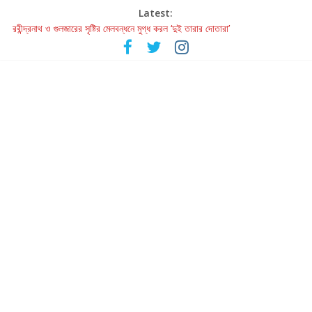
Latest:
রবীন্দ্রনাথ ও গুলজারের সৃষ্টির মেলবন্ধনে মুগ্ধ করল ‘দুই তারার দোতারা’
কলের গান থেকে রীলস্ — বাঙালির গান শোনার বিবর্তনের গল্প
জগন্নাথমঙ্গলম্ — বাংলায় প্রথমবার মঞ্চে এবার রথযাত্রার উদযাপন
Retribution: A Thought-Provoking Short Film That Challenges
Our Understanding of Justice
হাওয়া বদলের টলিউডে ‘তুমি এলে তাই’