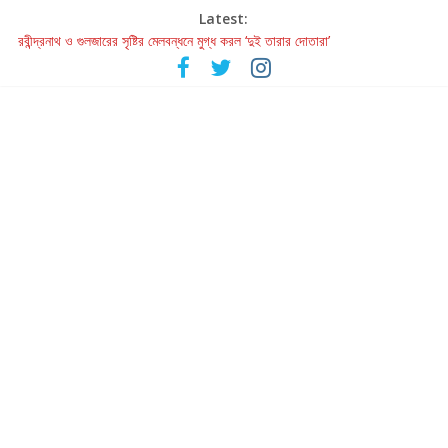
Latest:
রবীন্দ্রনাথ ও গুলজারের সৃষ্টির মেলবন্ধনে মুগ্ধ করল ‘দুই তারার দোতারা’
কলের গান থেকে রীলস্ — বাঙালির গান শোনার বিবর্তনের গল্প
জগন্নাথমঙ্গলম্ — বাংলায় প্রথমবার মঞ্চে এবার রথযাত্রার উদযাপন
Retribution: A Thought-Provoking Short Film That Challenges
Our Understanding of Justice
হাওয়া বদলের টলিউডে ‘তুমি এলে তাই’