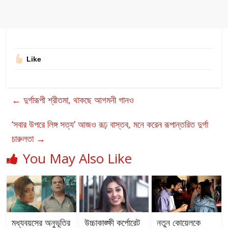
Like
←
দুর্গারূপী শ্রীতমা, থাকছে আগমনী গানও
‘সবার উপরে লিঙ্গ সত্য’ আজও রূঢ় বাস্তব, মনে করেন রূপান্তরিত দুর্গা
চারুলতা
→
You May Also Like
মধ্যবয়সের অনুভূতির
উচ্চাকাঙ্ক্ষী কর্পোরেট
নতুন কোয়েলকে