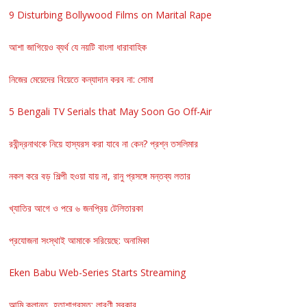
9 Disturbing Bollywood Films on Marital Rape
আশা জাগিয়েও ব্যর্থ যে নয়টি বাংলা ধারাবাহিক
নিজের মেয়েদের বিয়েতে কন্যাদান করব না: সোমা
5 Bengali TV Serials that May Soon Go Off-Air
রবীন্দ্রনাথকে নিয়ে হাস্যরস করা যাবে না কেন? প্রশ্ন তসলিমার
নকল করে বড় শিল্পী হওয়া যায় না, রানু প্রসঙ্গে মন্তব্য লতার
খ্যাতির আগে ও পরে ৬ জনপ্রিয় টেলিতারকা
প্রযোজনা সংস্থাই আমাকে সরিয়েছে: অনামিকা
Eken Babu Web-Series Starts Streaming
আমি ক্লান্ত, হতাশাগ্রস্ত: লাবণী সরকার