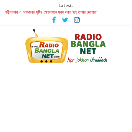
Latest:
রবীন্দ্রনাথ ও গুলজারের সৃষ্টির মেলবন্ধনে মুগ্ধ করল ‘দুই তারার দোতারা’
কলের গান থেকে রীলস্ — বাঙালির গান শোনার বিবর্তনের গল্প
জগন্নাথমঙ্গলম্ — বাংলায় প্রথমবার মঞ্চে এবার রথযাত্রার উদযাপন
Retribution: A Thought-Provoking Short Film That Challenges
Our Understanding of Justice
হাওয়া বদলের টলিউডে ‘তুমি এলে তাই’