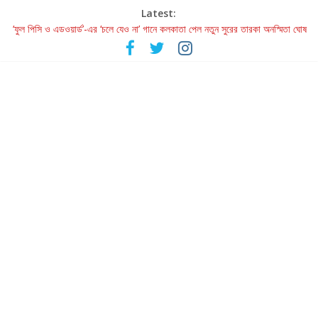
Latest:
Retribution: A Thought-Provoking Short Film That Challenges
Our Understanding of Justice
‘ফুল পিসি ও এডওয়ার্ড’-এর ‘চলে যেও না’ গানে কলকাতা পেল নতুন সুরের তারকা অনস্মিতা ঘোষ
রবীন্দ্রনাথ ও গুলজারের সৃষ্টির মেলবন্ধনে মুগ্ধ করল ‘দুই তারার দোতারা’
কলের গান থেকে রীলস্ — বাঙালির গান শোনার বিবর্তনের গল্প
জগন্নাথমঙ্গলম্ — বাংলায় প্রথমবার মঞ্চে এবার রথযাত্রার উদযাপন