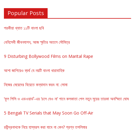
Popular Posts
পরকীয়া খ্যাত ১১টি বাংলা ছবি
বেহিসেবী জীবনযাপন, আজ স্মৃতির অতলে সৌমিত্র
9 Disturbing Bollywood Films on Marital Rape
আশা জাগিয়েও ব্যর্থ যে নয়টি বাংলা ধারাবাহিক
নিজের মেয়েদের বিয়েতে কন্যাদান করব না: সোমা
‘ফুল পিসি ও এডওয়ার্ড’-এর ‘চলে যেও না’ গানে কলকাতা পেল নতুন সুরের তারকা অনস্মিতা ঘোষ
5 Bengali TV Serials that May Soon Go Off-Air
রবীন্দ্রনাথকে নিয়ে হাস্যরস করা যাবে না কেন? প্রশ্ন তসলিমার