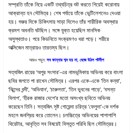
সম্প্রতি তাঁকে নিয়ে একটি তথ্যচিত্র শুট করতে গিয়েই করোনায়
আক্রান্ত হন সৌমিত্র। শেষ পর্যায়ে তাঁকে ভেন্টিলেশনেও দেওয়া
হয়। শুরুর দিকে চিকিৎসায় সাড়া দিলেও তাঁর শারীরিক অবস্থার
ক্রমশ অবনতি ঘটছিল। সঙ্গে যুক্ত হয়েছিল মানসিক
অসুস্থতাও। পরে কিডনিতে সংক্রমণও ধরা পড়ে। শরীরে
অক্সিজেন মাত্রায়ও তারতম্য ছিল।
আরও পড়ুন:
সব কান্নার শব্দ হয় না, বেজে উঠল পটদীপ
সত্যজিৎ রায়ের ‘অপুর সংসার’-এর নামভূমিকায় অভিনয় করে বাংলা
ছবির জগতে পা রাখেন সৌমিত্র। এরপর একে-একে ‘তিন কন্যা’,
‘ঝিন্দের বন্দী’, ‘অভিযান’, ‘চারুলতা’, ‘তিন ভুবনের পাড়ে’, ‘বসন্ত
বিলাপ’, ‘হীরক রাজার দেশে’র মতো অসংখ্য ছবিতে অভিনয়
করেছেন তিনি। সত্যজিৎ সৃষ্ট গোয়েন্দা চরিত্র ‘ফেলুদা’-কে দর্শক
মহলে জনপ্রিয় করে তোলেন। চলচ্চিত্রে অভিনয়ের পাশাপাশি
থিয়েটার, আবৃত্তি সব বিষয়েই বিস্তৃত পরিধি ছিল সৌমিত্রর।