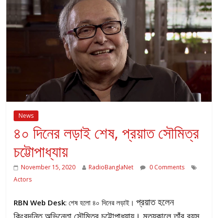
News
৪০ দিনের লড়াই শেষ, প্রয়াত সৌমিত্র
চট্টোপাধ্যায়
November 15, 2020
RadioBanglaNet
0 Comments
Actors
প্রয়াত হলেন
RBN Web Desk
: শেষ হলো ৪০ দিনের লড়াই।
কিংবদন্তি অভিনেতা সৌমিত্র চট্টোপাধ্যায়। মৃত্যুকালে তাঁর বয়স