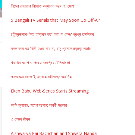
নিজের মেয়েদের বিয়েতে কন্যাদান করব না: সোমা
5 Bengali TV Serials that May Soon Go Off-Air
রবীন্দ্রনাথকে নিয়ে হাস্যরস করা যাবে না কেন? প্রশ্ন তসলিমার
নকল করে বড় শিল্পী হওয়া যায় না, রানু প্রসঙ্গে মন্তব্য লতার
খ্যাতির আগে ও পরে ৬ জনপ্রিয় টেলিতারকা
প্রযোজনা সংস্থাই আমাকে সরিয়েছে: অনামিকা
Eken Babu Web-Series Starts Streaming
আমি ক্লান্ত, হতাশাগ্রস্ত: লাবণী সরকার
এ কেমন জীবন
Aishwarya Rai Bachchan and Shweta Nanda: