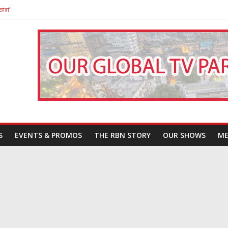
তারা’
পন
That Challenges Our Understanding of Justice
S
EVENTS & PROMOS
THE RBN STORY
OUR SHOWS
ME