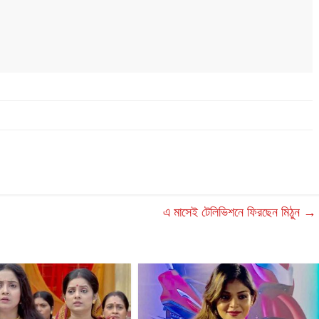
এ মাসেই টেলিভিশনে ফিরছেন মিঠুন
→