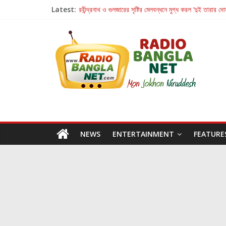
Latest:
রবীন্দ্রনাথ ও গুলজারের সৃষ্টির মেলবন্ধনে মুগ্ধ করল ‘দুই তারার দো
কলের গান থেকে রীলস্ — বাঙালির গান শোনার বিবর্তনের গল্প
জগন্নাথমঙ্গলম্ — বাংলায় প্রথমবার মঞ্চে এবার রথযাত্রার উদযা
Retribution: A Thought-Provoking Short Film 
হাওয়া বদলের টলিউডে ‘তুমি এলে তাই’
NEWS
ENTERTAINMENT
FEATURE