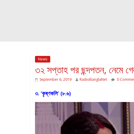
News
৩২ সপ্তাহ পর ছন্দপতন, নেমে গেল
September 6, 2019
RadioBanglaNet
0 Commen
৩. ‘কৃষ্ণকলি’ (৮.৬)