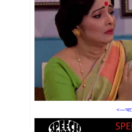
<—আগে