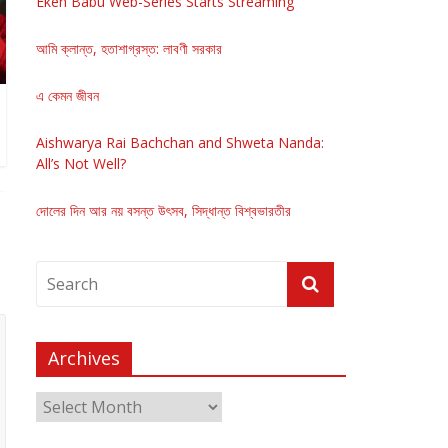
Eken Babu Web-Series Starts Streaming
আমি ক্লান্ত, হতাশাগ্রস্ত: লাবণী সরকার
এ কেমন জীবন
Aishwarya Rai Bachchan and Shweta Nanda:
All’s Not Well?
দোলের দিন আর নয় বসন্ত উৎসব, সিদ্ধান্ত বিশ্বভারতীর
Archives