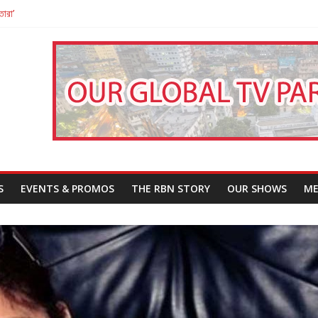
তারা’
পন
That Challenges Our Understanding of Justice
S
EVENTS & PROMOS
THE RBN STORY
OUR SHOWS
ME