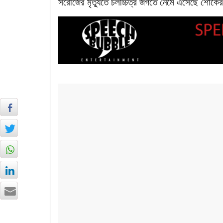
সরোজের মৃত্যুতে চলচ্চিত্র জগতে নেমে এসেছে শো