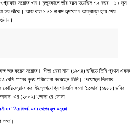
কোরিওগ্রাফার সরোজ খান। মৃত্যুকালে তাঁর বয়স হয়েছিল ৭২ বছর। ১৭ জুন
তি করা হয় তাঁকে। আজ রাত ১.৫২ নাগাদ হৃদরোগে আক্রান্ত হয়ে শেষ
র্তমান।
ে কাজ শুরু করেন সরোজ। ‘গীতা মেরা নাম’ (১৯৭৪) ছবিতে তিনি প্রথম একক
রও বেশি গানের নৃত্য পরিচালনা করেছেন তিনি। পেয়েছেন তিনবার
তাঁর কোরিওগ্রাফ করা উল্লেখযোগ্য গানগুলি হলো ‘তেজ়াব’ (১৯৮৮) ছবির
‘দেবদাস’-এর (২০০২) ‘ডোলা রে ডোলা’।
নী রাধা’ নিয়ে বিতর্ক, এবার তোপের মুখে অনুষ্কা
ো গয়ে’।