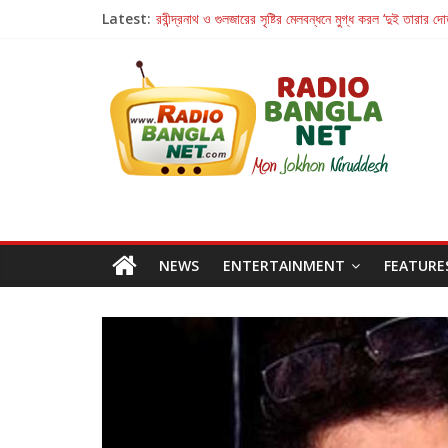
Latest:
রবীন্দ্রনাথ ও গুলজারের সৃষ্টির মেলবন্ধনে মুগ্ধ করল ‘দুই তারার দো
কলের গান থেকে রীলস্ — বাঙালির গান শোনার বিবর্তনের গল্প
জগন্নাথমঙ্গলম্ — বাংলায় প্রথমবার মঞ্চে এবার রথযাত্রার উদযা
Retribution: A Thought-Provoking Short Film 
হাওয়া বদলের টলিউডে ‘তুমি এলে তাই’
NEWS
ENTERTAINMENT
FEATURE