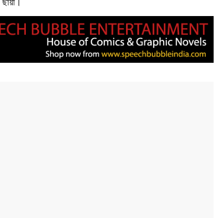
কের ছায়া।