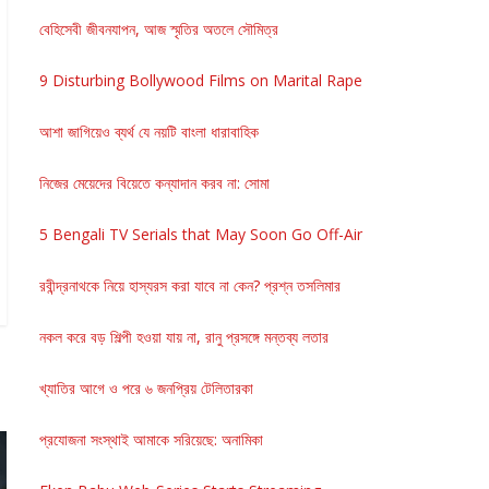
বেহিসেবী জীবনযাপন, আজ স্মৃতির অতলে সৌমিত্র
9 Disturbing Bollywood Films on Marital Rape
আশা জাগিয়েও ব্যর্থ যে নয়টি বাংলা ধারাবাহিক
নিজের মেয়েদের বিয়েতে কন্যাদান করব না: সোমা
5 Bengali TV Serials that May Soon Go Off-Air
রবীন্দ্রনাথকে নিয়ে হাস্যরস করা যাবে না কেন? প্রশ্ন তসলিমার
নকল করে বড় শিল্পী হওয়া যায় না, রানু প্রসঙ্গে মন্তব্য লতার
খ্যাতির আগে ও পরে ৬ জনপ্রিয় টেলিতারকা
প্রযোজনা সংস্থাই আমাকে সরিয়েছে: অনামিকা