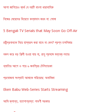
আশা জাগিয়েও ব্যর্থ যে নয়টি বাংলা ধারাবাহিক
নিজের মেয়েদের বিয়েতে কন্যাদান করব না: সোমা
5 Bengali TV Serials that May Soon Go Off-Air
রবীন্দ্রনাথকে নিয়ে হাস্যরস করা যাবে না কেন? প্রশ্ন তসলিমার
নকল করে বড় শিল্পী হওয়া যায় না, রানু প্রসঙ্গে মন্তব্য লতার
খ্যাতির আগে ও পরে ৬ জনপ্রিয় টেলিতারকা
প্রযোজনা সংস্থাই আমাকে সরিয়েছে: অনামিকা
Eken Babu Web-Series Starts Streaming
আমি ক্লান্ত, হতাশাগ্রস্ত: লাবণী সরকার