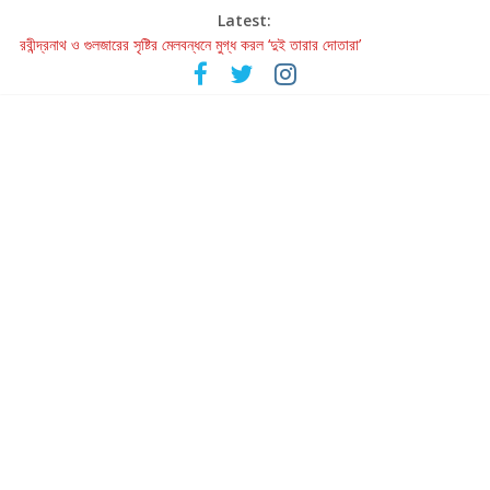
Latest:
রবীন্দ্রনাথ ও গুলজারের সৃষ্টির মেলবন্ধনে মুগ্ধ করল ‘দুই তারার দোতারা’
কলের গান থেকে রীলস্ — বাঙালির গান শোনার বিবর্তনের গল্প
জগন্নাথমঙ্গলম্ — বাংলায় প্রথমবার মঞ্চে এবার রথযাত্রার উদযাপন
Retribution: A Thought-Provoking Short Film That Challenges
Our Understanding of Justice
হাওয়া বদলের টলিউডে ‘তুমি এলে তাই’