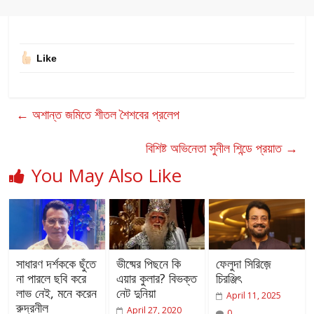
Like
←
অশান্ত জমিতে শীতল শৈশবের প্রলেপ
বিশিষ্ট অভিনেতা সুনীল শিন্ডে প্রয়াত
→
You May Also Like
সাধারণ দর্শককে ছুঁতে
ভীষ্মের পিছনে কি
ফেলুদা সিরিজ়ে
না পারলে ছবি করে
এয়ার কুলার? বিভক্ত
চিরঞ্জিৎ
লাভ নেই, মনে করেন
নেট দুনিয়া
April 11, 2025
রুদ্রনীল
April 27, 2020
0