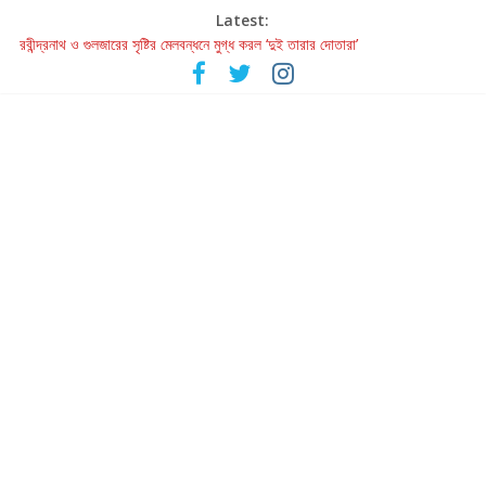
Latest:
হাওয়া বদলের টলিউডে ‘তুমি এলে তাই’
রবীন্দ্রনাথ ও গুলজারের সৃষ্টির মেলবন্ধনে মুগ্ধ করল ‘দুই তারার দোতারা’
কলের গান থেকে রীলস্ — বাঙালির গান শোনার বিবর্তনের গল্প
জগন্নাথমঙ্গলম্ — বাংলায় প্রথমবার মঞ্চে এবার রথযাত্রার উদযাপন
Retribution: A Thought-Provoking Short Film That Challenges
Our Understanding of Justice