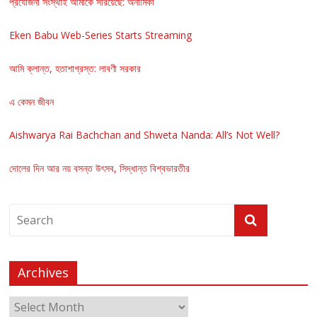
প্রযোজনা সংস্থাই আমাকে সরিয়েছে: অনামিকা
Eken Babu Web-Series Starts Streaming
আমি ক্লান্ত, হতাশাগ্রস্ত: লাবণী সরকার
এ কেমন জীবন
Aishwarya Rai Bachchan and Shweta Nanda: All’s Not Well?
দোলের দিন আর নয় বসন্ত উৎসব, সিদ্ধান্ত বিশ্বভারতীর
Archives