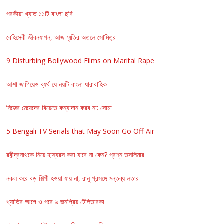
পরকীয়া খ্যাত ১১টি বাংলা ছবি
বেহিসেবী জীবনযাপন, আজ স্মৃতির অতলে সৌমিত্র
9 Disturbing Bollywood Films on Marital Rape
আশা জাগিয়েও ব্যর্থ যে নয়টি বাংলা ধারাবাহিক
নিজের মেয়েদের বিয়েতে কন্যাদান করব না: সোমা
5 Bengali TV Serials that May Soon Go Off-Air
রবীন্দ্রনাথকে নিয়ে হাস্যরস করা যাবে না কেন? প্রশ্ন তসলিমার
নকল করে বড় শিল্পী হওয়া যায় না, রানু প্রসঙ্গে মন্তব্য লতার
খ্যাতির আগে ও পরে ৬ জনপ্রিয় টেলিতারকা