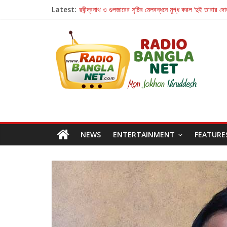
Latest:
হাওয়া বদলের টলিউডে ‘তুমি এলে তাই’
রবীন্দ্রনাথ ও গুলজারের সৃষ্টির মেলবন্ধনে মুগ্ধ করল ‘দুই তারার দো
কলের গান থেকে রীলস্ — বাঙালির গান শোনার বিবর্তনের গল্প
জগন্নাথমঙ্গলম্ — বাংলায় প্রথমবার মঞ্চে এবার রথযাত্রার উদযা
Retribution: A Thought-Provoking Short Film 
NEWS
ENTERTAINMENT
FEATURE