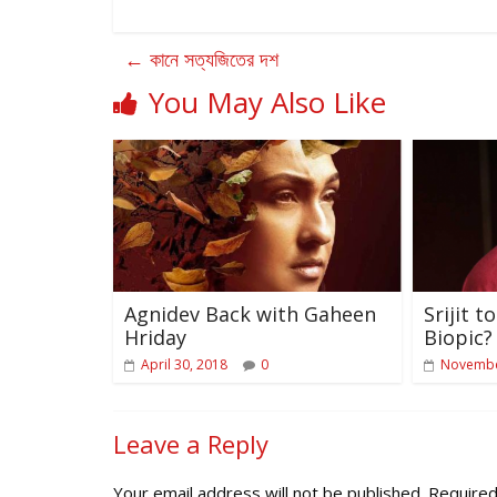
←
কানে সত্যজিতের দশ
You May Also Like
Agnidev Back with Gaheen
Srijit 
Hriday
Biopic?
April 30, 2018
0
Novembe
Leave a Reply
Your email address will not be published.
Required