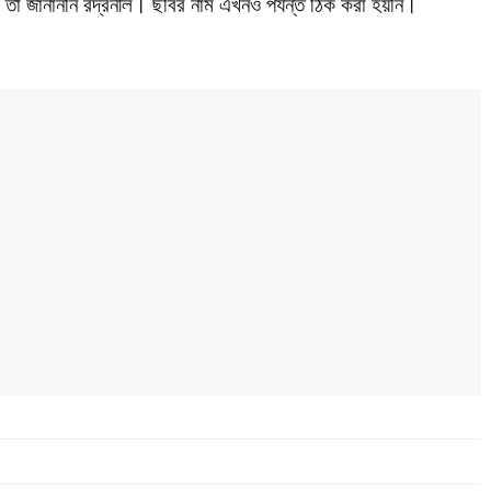
 তা জানাননি রদ্রনীল। ছবির নাম এখনও পর্যন্ত ঠিক করা হয়নি।