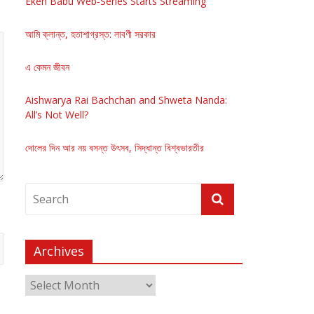
Eken Babu Web-Series Starts Streaming
আমি ক্লান্ত, হতাশাগ্রস্ত: লাবণী সরকার
এ কেমন জীবন
Aishwarya Rai Bachchan and Shweta Nanda:
All’s Not Well?
দোলের দিন আর নয় বসন্ত উৎসব, সিদ্ধান্ত বিশ্বভারতীর
Archives