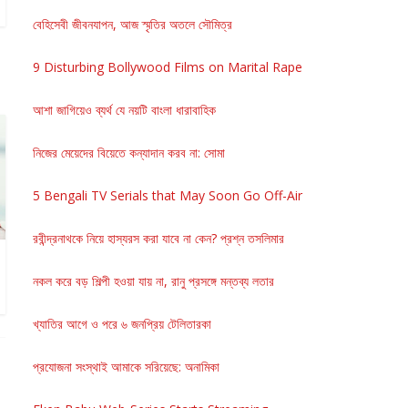
বেহিসেবী জীবনযাপন, আজ স্মৃতির অতলে সৌমিত্র
9 Disturbing Bollywood Films on Marital Rape
আশা জাগিয়েও ব্যর্থ যে নয়টি বাংলা ধারাবাহিক
নিজের মেয়েদের বিয়েতে কন্যাদান করব না: সোমা
5 Bengali TV Serials that May Soon Go Off-Air
রবীন্দ্রনাথকে নিয়ে হাস্যরস করা যাবে না কেন? প্রশ্ন তসলিমার
নকল করে বড় শিল্পী হওয়া যায় না, রানু প্রসঙ্গে মন্তব্য লতার
খ্যাতির আগে ও পরে ৬ জনপ্রিয় টেলিতারকা
প্রযোজনা সংস্থাই আমাকে সরিয়েছে: অনামিকা