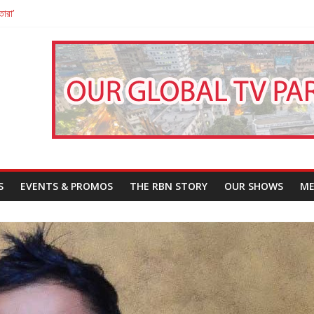
তারা’
পন
That Challenges Our Understanding of Justice
S
EVENTS & PROMOS
THE RBN STORY
OUR SHOWS
ME