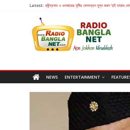
Latest:
রবীন্দ্রনাথ ও গুলজারের সৃষ্টির মেলবন্ধনে মুগ্ধ করল ‘দুই তারার দো
কলের গান থেকে রীলস্ — বাঙালির গান শোনার বিবর্তনের গল্প
জগন্নাথমঙ্গলম্ — বাংলায় প্রথমবার মঞ্চে এবার রথযাত্রার উদযা
Retribution: A Thought-Provoking Short Film 
হাওয়া বদলের টলিউডে ‘তুমি এলে তাই’
NEWS
ENTERTAINMENT
FEATURE