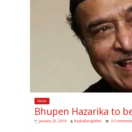
News
Bhupen Hazarika to b
January 25, 2019
RadioBanglaNet
0 Comment