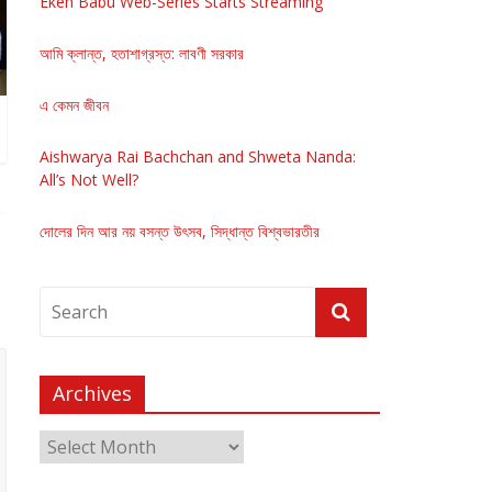
Eken Babu Web-Series Starts Streaming
আমি ক্লান্ত, হতাশাগ্রস্ত: লাবণী সরকার
এ কেমন জীবন
Aishwarya Rai Bachchan and Shweta Nanda:
All’s Not Well?
দোলের দিন আর নয় বসন্ত উৎসব, সিদ্ধান্ত বিশ্বভারতীর
Archives