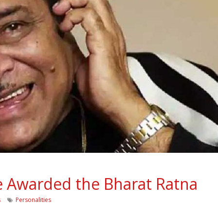
e Awarded the Bharat Ratna
s
Personalities