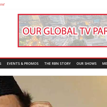
তারা’
পন
That Challenges Our Understanding of Justice
S
EVENTS & PROMOS
THE RBN STORY
OUR SHOWS
ME