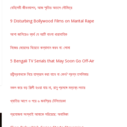
বেহিসেবী জীবনযাপন, আজ স্মৃতির অতলে সৌমিত্র
9 Disturbing Bollywood Films on Marital Rape
আশা জাগিয়েও ব্যর্থ যে নয়টি বাংলা ধারাবাহিক
নিজের মেয়েদের বিয়েতে কন্যাদান করব না: সোমা
5 Bengali TV Serials that May Soon Go Off-Air
রবীন্দ্রনাথকে নিয়ে হাস্যরস করা যাবে না কেন? প্রশ্ন তসলিমার
নকল করে বড় শিল্পী হওয়া যায় না, রানু প্রসঙ্গে মন্তব্য লতার
খ্যাতির আগে ও পরে ৬ জনপ্রিয় টেলিতারকা
প্রযোজনা সংস্থাই আমাকে সরিয়েছে: অনামিকা