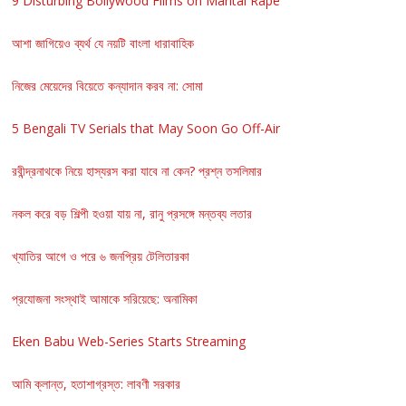
9 Disturbing Bollywood Films on Marital Rape
আশা জাগিয়েও ব্যর্থ যে নয়টি বাংলা ধারাবাহিক
নিজের মেয়েদের বিয়েতে কন্যাদান করব না: সোমা
5 Bengali TV Serials that May Soon Go Off-Air
রবীন্দ্রনাথকে নিয়ে হাস্যরস করা যাবে না কেন? প্রশ্ন তসলিমার
নকল করে বড় শিল্পী হওয়া যায় না, রানু প্রসঙ্গে মন্তব্য লতার
খ্যাতির আগে ও পরে ৬ জনপ্রিয় টেলিতারকা
প্রযোজনা সংস্থাই আমাকে সরিয়েছে: অনামিকা
Eken Babu Web-Series Starts Streaming
আমি ক্লান্ত, হতাশাগ্রস্ত: লাবণী সরকার