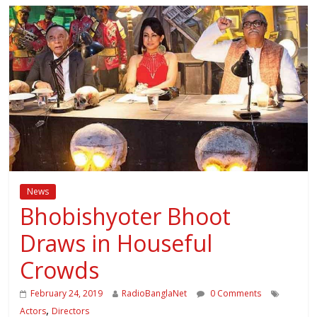
News
Bhobishyoter Bhoot
Draws in Houseful
Crowds
February 24, 2019
RadioBanglaNet
0 Comments
,
Actors
Directors