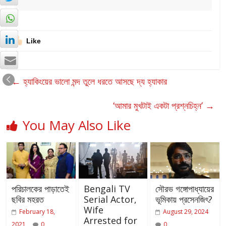
Like
←
হ্যাকিংয়ের ভালো মন্দ তুলে ধরতে আসছে দ্য হ্যাকার
‘আমার মুখটাই একটা প্রশ্নচিহ্ন’
→
You May Also Like
পরিচালকের পাড়াতেই
Bengali TV
সৌরভ গঙ্গোপাধ্যায়ের
ছবির মহরত
Serial Actor,
ভূমিকায় প্রসেনজিৎ?
Wife
February 18,
August 29, 2024
Arrested for
2021
0
0