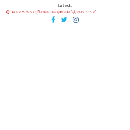
Latest:
হাওয়া বদলের টলিউডে ‘তুমি এলে তাই’
রবীন্দ্রনাথ ও গুলজারের সৃষ্টির মেলবন্ধনে মুগ্ধ করল ‘দুই তারার দোতারা’
কলের গান থেকে রীলস্ — বাঙালির গান শোনার বিবর্তনের গল্প
জগন্নাথমঙ্গলম্ — বাংলায় প্রথমবার মঞ্চে এবার রথযাত্রার উদযাপন
Retribution: A Thought-Provoking Short Film That Challenges
Our Understanding of Justice