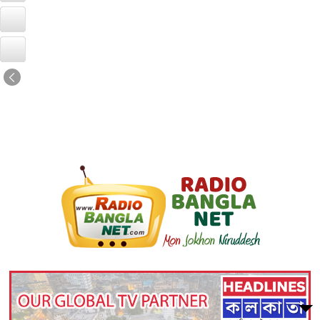
Radio Station:
RadioBanglaNet