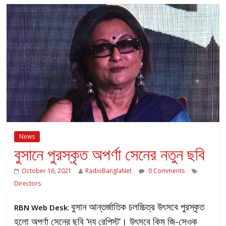
News
বুসানে পুরস্কৃত অপর্ণা সেনের নতুন ছবি
October 16, 2021
RadioBanglaNet
0 Comments
Directors
বুসান আন্তর্জাতিক চলচ্চিত্র উৎসবে পুরস্কৃত
RBN Web Desk
:
হলো অপর্ণা সেনের ছবি ‘দ্য রেপিস্ট’। উৎসবে কিম জি-সেওক