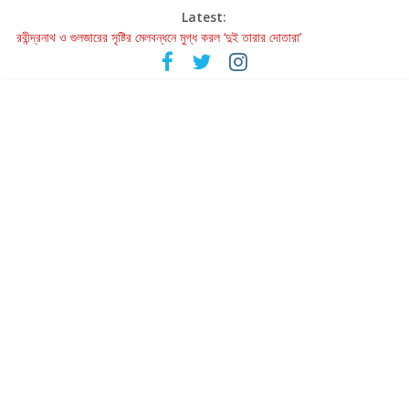
Latest:
হাওয়া বদলের টলিউডে ‘তুমি এলে তাই’
রবীন্দ্রনাথ ও গুলজারের সৃষ্টির মেলবন্ধনে মুগ্ধ করল ‘দুই তারার দোতারা’
কলের গান থেকে রীলস্ — বাঙালির গান শোনার বিবর্তনের গল্প
জগন্নাথমঙ্গলম্ — বাংলায় প্রথমবার মঞ্চে এবার রথযাত্রার উদযাপন
Retribution: A Thought-Provoking Short Film That Challenges
Our Understanding of Justice