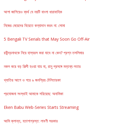
আশা জাগিয়েও ব্যর্থ যে নয়টি বাংলা ধারাবাহিক
নিজের মেয়েদের বিয়েতে কন্যাদান করব না: সোমা
5 Bengali TV Serials that May Soon Go Off-Air
রবীন্দ্রনাথকে নিয়ে হাস্যরস করা যাবে না কেন? প্রশ্ন তসলিমার
নকল করে বড় শিল্পী হওয়া যায় না, রানু প্রসঙ্গে মন্তব্য লতার
খ্যাতির আগে ও পরে ৬ জনপ্রিয় টেলিতারকা
প্রযোজনা সংস্থাই আমাকে সরিয়েছে: অনামিকা
Eken Babu Web-Series Starts Streaming
আমি ক্লান্ত, হতাশাগ্রস্ত: লাবণী সরকার