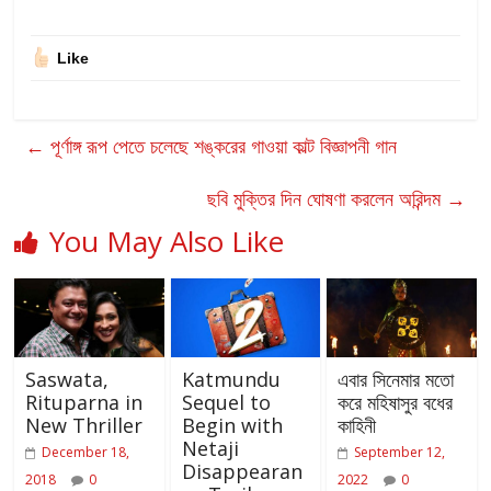
Like
←
পূর্ণাঙ্গ রূপ পেতে চলেছে শঙ্করের গাওয়া কাল্ট বিজ্ঞাপনী গান
ছবি মুক্তির দিন ঘোষণা করলেন অরিন্দম
→
You May Also Like
Saswata,
Katmundu
এবার সিনেমার মতো
Rituparna in
Sequel to
করে মহিষাসুর বধের
New Thriller
Begin with
কাহিনী
Netaji
December 18,
September 12,
Disappearan
2018
0
2022
0