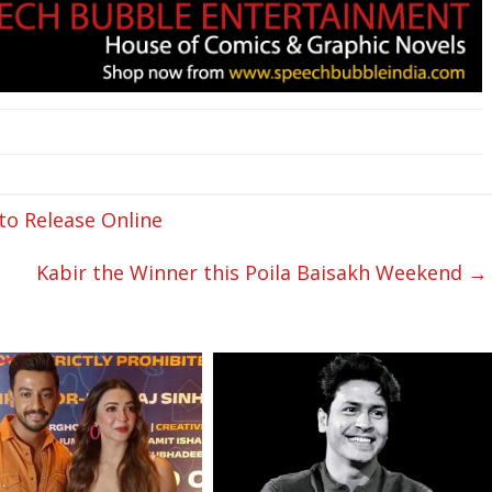
to Release Online
Kabir the Winner this Poila Baisakh Weekend
→