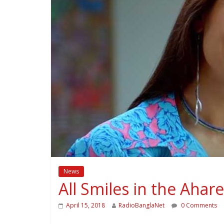
News
All Smiles in the Ahar
April 15, 2018
RadioBanglaNet
0 Comments