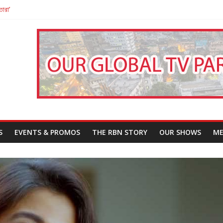
তারা’
পন
That Challenges Our Understanding of Justice
S
EVENTS & PROMOS
THE RBN STORY
OUR SHOWS
ME