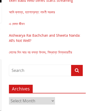
Eken Babu Web-Series Starts Streaming
আমি ক্লান্ত, হতাশাগ্রস্ত: লাবণী সরকার
এ কেমন জীবন
Aishwarya Rai Bachchan and Shweta Nanda:
All’s Not Well?
দোলের দিন আর নয় বসন্ত উৎসব, সিদ্ধান্ত বিশ্বভারতীর
Archives