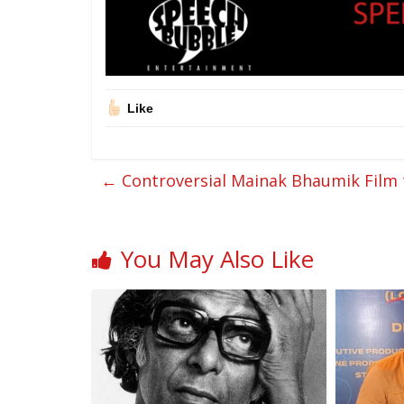
Like
←
Controversial Mainak Bhaumik Film 
You May Also Like