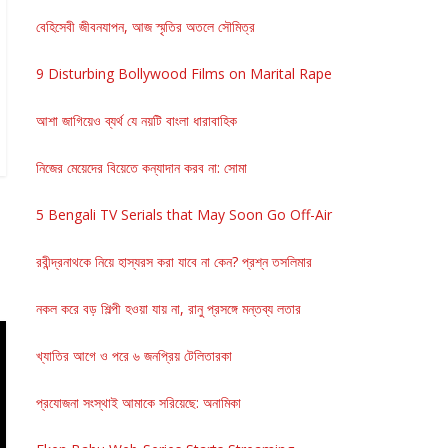
বেহিসেবী জীবনযাপন, আজ স্মৃতির অতলে সৌমিত্র
9 Disturbing Bollywood Films on Marital Rape
আশা জাগিয়েও ব্যর্থ যে নয়টি বাংলা ধারাবাহিক
নিজের মেয়েদের বিয়েতে কন্যাদান করব না: সোমা
5 Bengali TV Serials that May Soon Go Off-Air
রবীন্দ্রনাথকে নিয়ে হাস্যরস করা যাবে না কেন? প্রশ্ন তসলিমার
নকল করে বড় শিল্পী হওয়া যায় না, রানু প্রসঙ্গে মন্তব্য লতার
খ্যাতির আগে ও পরে ৬ জনপ্রিয় টেলিতারকা
প্রযোজনা সংস্থাই আমাকে সরিয়েছে: অনামিকা