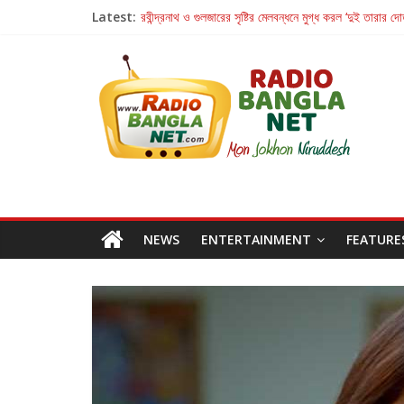
Latest:
রবীন্দ্রনাথ ও গুলজারের সৃষ্টির মেলবন্ধনে মুগ্ধ করল ‘দুই তারার দো
কলের গান থেকে রীলস্ — বাঙালির গান শোনার বিবর্তনের গল্প
জগন্নাথমঙ্গলম্ — বাংলায় প্রথমবার মঞ্চে এবার রথযাত্রার উদযা
Retribution: A Thought-Provoking Short Film 
হাওয়া বদলের টলিউডে ‘তুমি এলে তাই’
NEWS
ENTERTAINMENT
FEATURE