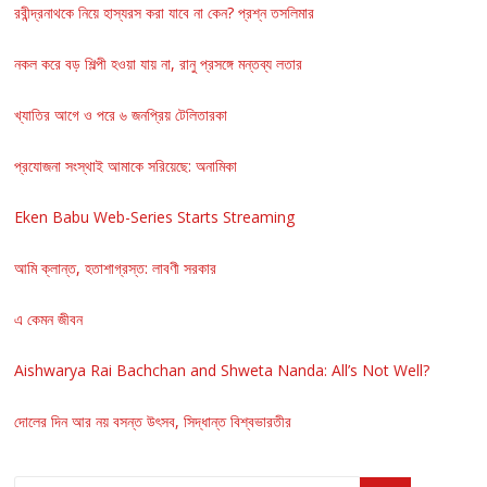
রবীন্দ্রনাথকে নিয়ে হাস্যরস করা যাবে না কেন? প্রশ্ন তসলিমার
নকল করে বড় শিল্পী হওয়া যায় না, রানু প্রসঙ্গে মন্তব্য লতার
খ্যাতির আগে ও পরে ৬ জনপ্রিয় টেলিতারকা
প্রযোজনা সংস্থাই আমাকে সরিয়েছে: অনামিকা
Eken Babu Web-Series Starts Streaming
আমি ক্লান্ত, হতাশাগ্রস্ত: লাবণী সরকার
এ কেমন জীবন
Aishwarya Rai Bachchan and Shweta Nanda: All’s Not Well?
দোলের দিন আর নয় বসন্ত উৎসব, সিদ্ধান্ত বিশ্বভারতীর