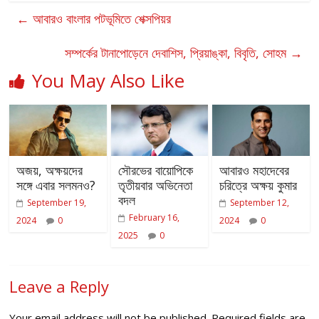
←
আবারও বাংলার পটভূমিতে শেক্সপিয়র
সম্পর্কের টানাপোড়েনে দেবাশিস, প্রিয়াঙ্কা, বিবৃতি, সোহম
→
You May Also Like
অজয়, অক্ষয়দের
সৌরভের বায়োপিকে
আবারও মহাদেবের
সঙ্গে এবার সলমনও?
তৃতীয়বার অভিনেতা
চরিত্রে অক্ষয় কুমার
বদল
September 19,
September 12,
February 16,
2024
0
2024
0
2025
0
Leave a Reply
Your email address will not be published.
Required fields are