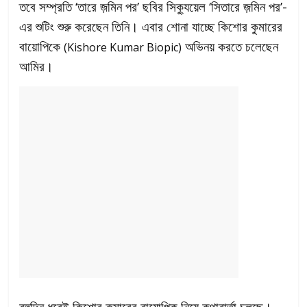
তবে সম্প্রতি ‘তারে জ়মিন পর’ ছবির সিক্যুয়েল ‘সিতারে জ়মিন পর’-
এর শুটিং শুরু করেছেন তিনি। এবার শোনা যাচ্ছে কিশোর কুমারের
বায়োপিকে
অভিনয় করতে চলেছেন
(Kishore Kumar Biopic)
আমির।
বহুদিন ধরেই কিশোর কুমারের বায়োপিক নিয়ে কথাবার্তা চলছে।