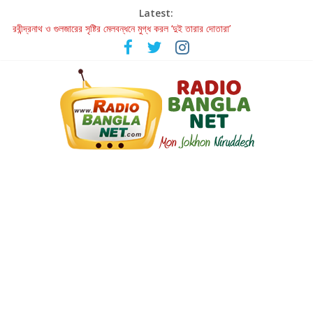
Latest:
রবীন্দ্রনাথ ও গুলজারের সৃষ্টির মেলবন্ধনে মুগ্ধ করল ‘দুই তারার দোতারা’
কলের গান থেকে রীলস্ — বাঙালির গান শোনার বিবর্তনের গল্প
জগন্নাথমঙ্গলম্ — বাংলায় প্রথমবার মঞ্চে এবার রথযাত্রার উদযাপন
Retribution: A Thought-Provoking Short Film That Challenges
Our Understanding of Justice
হাওয়া বদলের টলিউডে ‘তুমি এলে তাই’