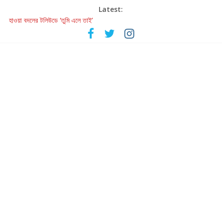
Latest:
হাওয়া বদলের টলিউডে ‘তুমি এলে তাই’
রবীন্দ্রনাথ ও গুলজারের সৃষ্টির মেলবন্ধনে মুগ্ধ করল ‘দুই তারার দোতারা’
কলের গান থেকে রীলস্ — বাঙালির গান শোনার বিবর্তনের গল্প
জগন্নাথমঙ্গলম্ — বাংলায় প্রথমবার মঞ্চে এবার রথযাত্রার উদযাপন
Retribution: A Thought-Provoking Short Film That Challenges
Our Understanding of Justice