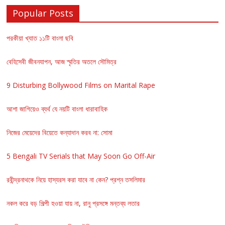
Popular Posts
পরকীয়া খ্যাত ১১টি বাংলা ছবি
বেহিসেবী জীবনযাপন, আজ স্মৃতির অতলে সৌমিত্র
9 Disturbing Bollywood Films on Marital Rape
আশা জাগিয়েও ব্যর্থ যে নয়টি বাংলা ধারাবাহিক
নিজের মেয়েদের বিয়েতে কন্যাদান করব না: সোমা
5 Bengali TV Serials that May Soon Go Off-Air
রবীন্দ্রনাথকে নিয়ে হাস্যরস করা যাবে না কেন? প্রশ্ন তসলিমার
নকল করে বড় শিল্পী হওয়া যায় না, রানু প্রসঙ্গে মন্তব্য লতার