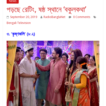
News
পড়ছে রেটিং, ষষ্ঠ স্থানে ‘বকুলকথা’
September 20, 2019
RadioBanglaNet
0 Comments
Bengali Television
৩. ‘কৃষ্ণকলি’ (৮.২)