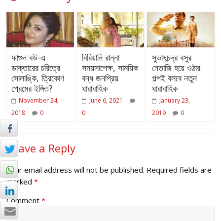
ফাগুন বউ-এ
বিরিয়ানি রান্না
সুভাষচন্দ্র বসুর
ডাক্তারের চরিত্রে
সময়সাপেক্ষ, সাময়িক
নেতাজি হয়ে ওঠার
সোলাঙ্কি, ত্রিকোণ
বন্ধ জনপ্রিয়
গল্পই বলবে নতুন
প্রেমের ইঙ্গিত?
ধারাবাহিক
ধারাবাহিক
November 24,
June 6, 2021
January 23,
2018
0
0
2019
0
Leave a Reply
Your email address will not be published.
Required fields are
marked
*
Comment
*